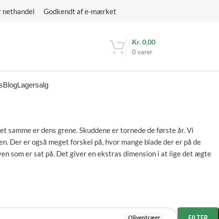
r nethandel Godkendt af e-mærket
Kr.
0,00
0
varer
s
Blog
Lagersalg
det samme er dens grene. Skuddene er tornede de første år. Vi
en. Der er også meget forskel på, hvor mange blade der er på de
ven som er sat på. Det giver en ekstras dimension i at lige det ægte
Oliventræer
FILTER