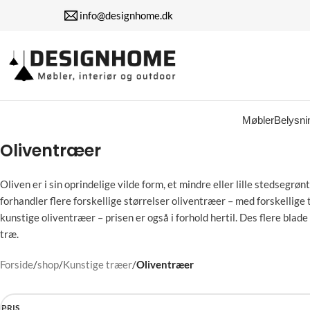
info@designhome.dk
Møbler
Belysni
Oliventræer
Oliven er i sin oprindelige vilde form, et mindre eller lille stedseg
forhandler flere forskellige størrelser oliventræer – med forskellig
kunstige oliventræer – prisen er også i forhold hertil. Des flere blad
træ.
Forside
/
shop
/
Kunstige træer
/
Oliventræer
PRIS