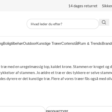
14 dages returret Sikke
ng
Boligtilbehør
Outdoor
Kunstige Træer
Cortenstål
Rum & Trends
Brand
rønt træ med en uregelmæssig top, kaldet krone. Stammen er kroget og 
e tykkelser af stammen. Jo ældre et træ er des tykkere er selve stamm
e des dyrere er det kunstige træ. Flere af vores træer fås også med oli
PRODUKTTYPE