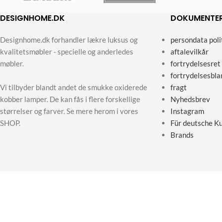
DESIGNHOME.DK
DOKUMENTE
Designhome.dk forhandler lækre luksus og
persondata poli
kvalitetsmøbler - specielle og anderledes
aftalevilkår
møbler.
fortrydelsesret
fortrydelsesbla
Vi tilbyder blandt andet de smukke oxiderede
fragt
kobber lamper. De kan fås i flere forskellige
Nyhedsbrev
størrelser og farver. Se mere herom i vores
Instagram
SHOP.
Für deutsche K
Brands
Designho