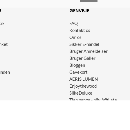
R
GENVEJE
tik
FAQ
Kontakt os
Om os
nket
Sikker E-handel
Bruger Anmeldelser
Bruger Galleri
Bloggen
unden
Gavekort
AERIS LUMEN
Enjoythewood
SilkeDeluxe
Tjen penge - bliv Affiliate
me ApS, Marielundvej 30 ST., 2730 Herlev - Tlf: 30 45 29 70 - Cvr: