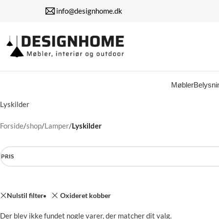
info@designhome.dk
Møbler
Belysni
Lyskilder
Forside
/
shop
/
Lamper
/
Lyskilder
PRIS
Nulstil filter
Oxideret kobber
Der blev ikke fundet nogle varer, der matcher dit valg.