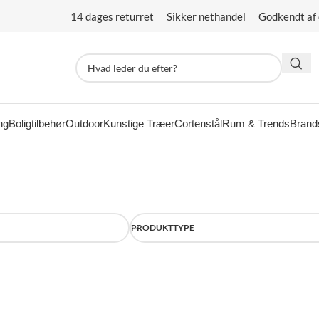
14 dages returret Sikker nethandel Godkendt af
ng
Boligtilbehør
Outdoor
Kunstige Træer
Cortenstål
Rum & Trends
Brand
PRODUKTTYPE