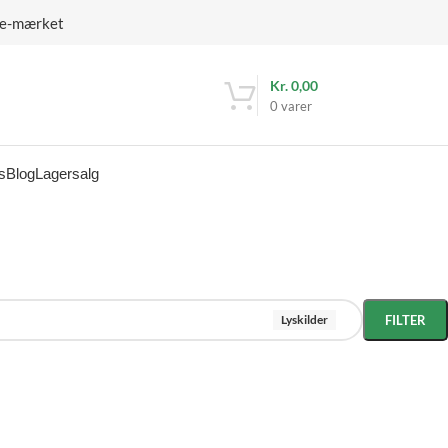
 e-mærket
Kr.
0,00
0
varer
s
Blog
Lagersalg
Lyskilder
FILTER