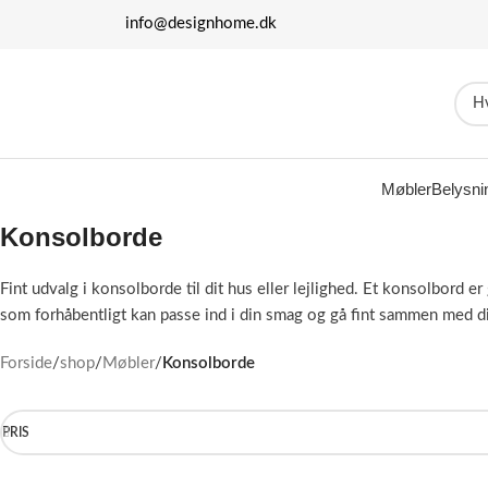
info@designhome.dk
Møbler
Belysni
Konsolborde
Fint udvalg i konsolborde til dit hus eller lejlighed. Et konsolbord
som forhåbentligt kan passe ind i din smag og gå fint sammen med dit
Forside
/
shop
/
Møbler
/
Konsolborde
PRIS