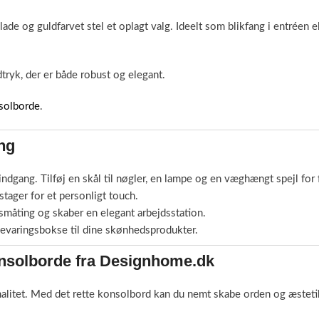
de og guldfarvet stel et oplagt valg. Ideelt som blikfang i entréen el
tryk, der er både robust og elegant.
solborde
.
ing
dgang. Tilføj en skål til nøgler, en lampe og en væghængt spejl for fu
ager for et personligt touch.
 småting og skaber en elegant arbejdsstation.
evaringsbokse til dine skønhedsprodukter.
onsolborde fra Designhome.dk
nalitet. Med det rette konsolbord kan du nemt skabe orden og æstetik 