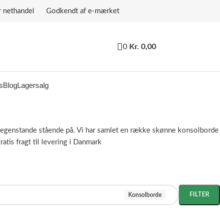
r nethandel Godkendt af e-mærket
0
Kr.
0,00
s
Blog
Lagersalg
 pyntegenstande stående på. Vi har samlet en række skønne konsolborde
tis fragt til levering i Danmark
FILTER
Konsolborde