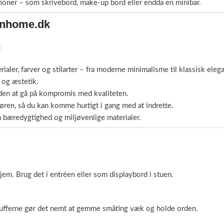
ioner – som skrivebord, make-up bord eller endda en minibar.
gnhome.dk
:
aler, farver og stilarter – fra moderne minimalisme til klassisk eleg
 og æstetik.
, uden at gå på kompromis med kvaliteten.
døren, så du kan komme hurtigt i gang med at indrette.
å bæredygtighed og miljøvenlige materialer.
hjem. Brug det i entréen eller som displaybord i stuen.
 Skufferne gør det nemt at gemme småting væk og holde orden.