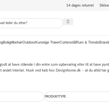
14 dages returret Sikke
ng
Boligtilbehør
Outdoor
Kunstige Træer
Cortenstål
Rum & Trends
Brand
 er godt at have stående i din entre som opbevaring eller til at have
 andet interiør. Husk ved køb hos Designhome.dk – at du altid har gra
PRODUKTTYPE