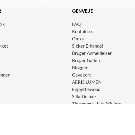
R
GENVEJE
tik
FAQ
Kontakt os
Om os
nket
Sikker E-handel
Bruger Anmeldelser
Bruger Galleri
Bloggen
unden
Gavekort
AERIS LUMEN
Enjoythewood
SilkeDeluxe
Tjen penge - bliv Affiliate
me ApS, Marielundvej 30 ST., 2730 Herlev - Tlf: 30 45 29 70 - Cvr: