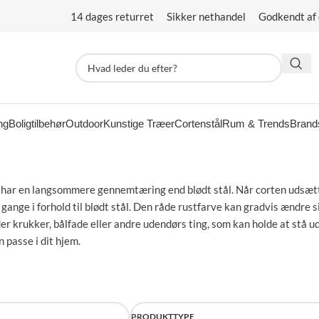
14 dages returret Sikker nethandel Godkendt af
ng
Boligtilbehør
Outdoor
Kunstige Træer
Cortenstål
Rum & Trends
Brand
n har en langsommere gennemtæring end blødt stål. Når corten udsættes
ange i forhold til blødt stål. Den råde rustfarve kan gradvis ændre s
nder krukker, bålfade eller andre udendørs ting, som kan holde at stå
 passe i dit hjem.
PRODUKTTYPE