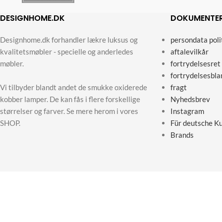
DESIGNHOME.DK
DOKUMENTE
Designhome.dk forhandler lækre luksus og
persondata poli
kvalitetsmøbler - specielle og anderledes
aftalevilkår
møbler.
fortrydelsesret
fortrydelsesbla
Vi tilbyder blandt andet de smukke oxiderede
fragt
kobber lamper. De kan fås i flere forskellige
Nyhedsbrev
størrelser og farver. Se mere herom i vores
Instagram
SHOP.
Für deutsche K
Brands
Designho