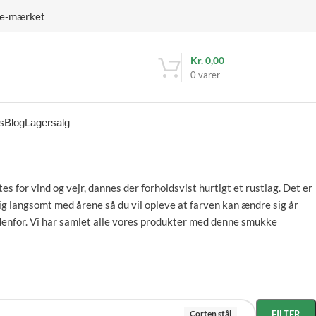
 e-mærket
Kr.
0,00
0
varer
s
Blog
Lagersalg
 for vind og vejr, dannes der forholdsvist hurtigt et rustlag. Det er
ig langsomt med årene så du vil opleve at farven kan ændre sig år
 udenfor. Vi har samlet alle vores produkter med denne smukke
Corten stål
FILTER