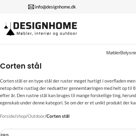
info@designhome.dk
Møbler
Belysni
Corten stål
Corten stål er en type stål der ruster meget hurtigt i overfladen me
netop dette rustlag der nedsætter gennemtæringen med helt op til 8 g
efter år. Den rustne stål kan bruges til mange forskellige ting, heru
egenskab under denne kategori. Se om der er et unikt produkt der kan
Forside
/
shop
/
Outdoor
/
Corten stål
PRIS