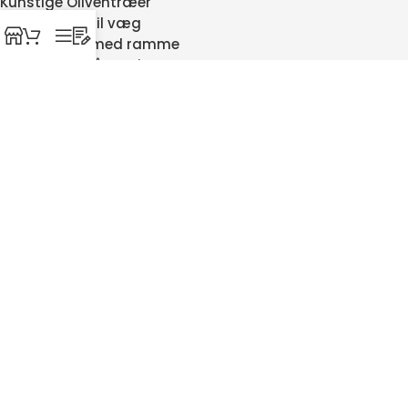
Kunstige Oliventræer
Verdenskort til væg
Verdenskort med ramme
Hængekøje på stativ
Gamingbord
Hæve sænke borde
Træfronte til Beolab 8000
Garderobestativer
Kunstig palme
Silkepudebetræk
Isbad
SIKKER HANDEL