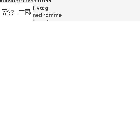
Kunstige Oliventræer
Verdenskort til væg
Verdenskort med ramme
Hængekøje på stativ
Gamingbord
Hæve sænke borde
Træfronte til Beolab 8000
Garderobestativer
Kunstig palme
Silkepudebetræk
Isbad
SIKKER HANDEL