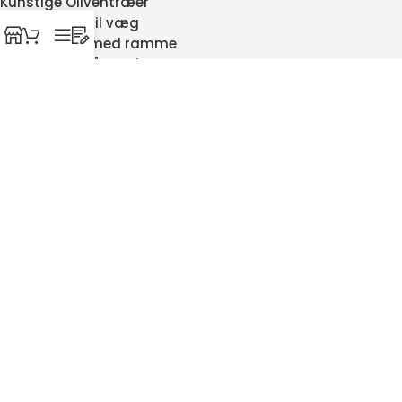
Kunstige Oliventræer
Verdenskort til væg
Verdenskort med ramme
Hængekøje på stativ
Gamingbord
Hæve sænke borde
Træfronte til Beolab 8000
Garderobestativer
Kunstig palme
Silkepudebetræk
Isbad
SIKKER HANDEL