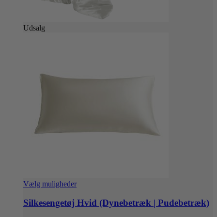
Udsalg
Dette
Vælg muligheder
vare
har
Silkesengetøj Hvid (Dynebetræk | Pudebetræk)
flere