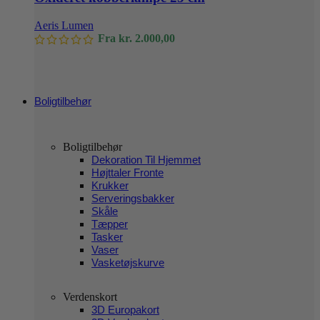
flere
varianter.
Aeris Lumen
Mulighederne
Fra
kr.
2.000,00
kan
vælges
på
varesiden
Boligtilbehør
Boligtilbehør
Dekoration Til Hjemmet
Højttaler Fronte
Krukker
Serveringsbakker
Skåle
Tæpper
Tasker
Vaser
Vasketøjskurve
Verdenskort
3D Europakort