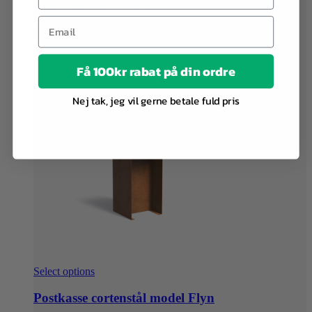
vælges
Sækkestol Seat Canaria
på
varesiden
Pusku Pusku
kr.
2.895,00
Få 100kr rabat på din ordre
Nej tak, jeg vil gerne betale fuld pris
Select options
Postkasse cortenstål model Flyn