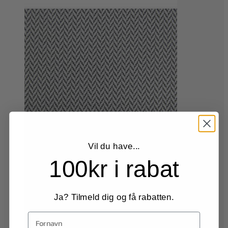
Vil du have...
100kr i rabat
Dette
Vælg muligheder
vare
Grey
har
Light blue
flere
Light grey
Ja? Tilmeld dig og få rabatten.
varianter.
Lime sommer
Mulighederne
Sand sommer
kan