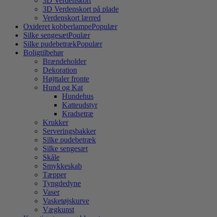
3D Verdenskort
3D Verdenskort på plade
Verdenskort lærred
Oxideret kobberlampe
Populær
Silke sengesæt
Poulær
Silke pudebetræk
Populær
Boligtilbehør
Brændeholder
Dekoration
Højttaler fronte
Hund og Kat
Hundehus
Katteudstyr
Kradsetræ
Krukker
Serveringsbakker
Silke pudebetræk
Silke sengesæt
Skåle
Smykkeskab
Tæpper
Tyngdedyne
Vaser
Vasketøjskurve
Vægkunst