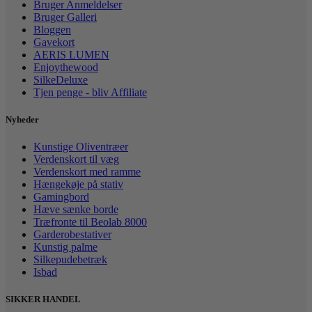
Bruger Anmeldelser
Bruger Galleri
Bloggen
Gavekort
AERIS LUMEN
Enjoythewood
SilkeDeluxe
Tjen penge - bliv Affiliate
Nyheder
Kunstige Oliventræer
Verdenskort til væg
Verdenskort med ramme
Hængekøje på stativ
Gamingbord
Hæve sænke borde
Træfronte til Beolab 8000
Garderobestativer
Kunstig palme
Silkepudebetræk
Isbad
SIKKER HANDEL