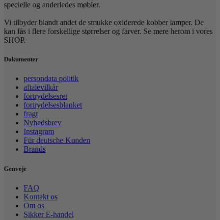
specielle og anderledes møbler.
Vi tilbyder blandt andet de smukke oxiderede kobber lamper. De
kan fås i flere forskellige størrelser og farver. Se mere herom i vores
SHOP.
Dokumenter
persondata politik
aftalevilkår
fortrydelsesret
fortrydelsesblanket
fragt
Nyhedsbrev
Instagram
Für deutsche Kunden
Brands
Genveje
FAQ
Kontakt os
Om os
Sikker E-handel