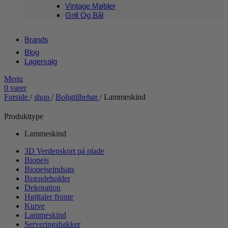
Vintage Møbler
Grill Og Bål
Brands
Blog
Lagersalg
Menu
0
varer
Forside
/
shop
/
Boligtilbehør
/
Lammeskind
Produkttype
Lammeskind
3D Verdenskort på plade
Biopejs
Biopejseindsats
Brændeholder
Dekoration
Højttaler fronte
Kurve
Lammeskind
Serveringsbakker