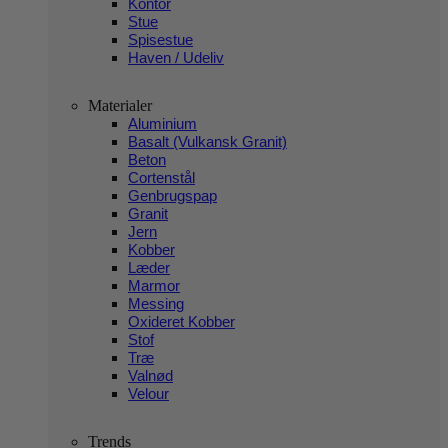
Kontor
Stue
Spisestue
Haven / Udeliv
Materialer
Aluminium
Basalt (Vulkansk Granit)
Beton
Cortenstål
Genbrugspap
Granit
Jern
Kobber
Læder
Marmor
Messing
Oxideret Kobber
Stof
Træ
Valnød
Velour
Trends