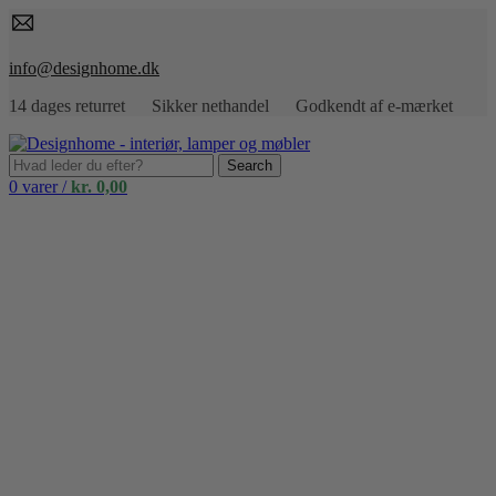
info@designhome.dk
14 dages returret Sikker nethandel Godkendt af e-mærket
Search
0
varer
/
kr.
0,00