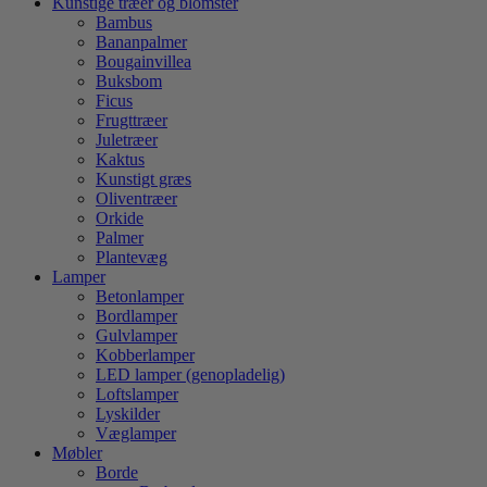
Kunstige træer og blomster
Bambus
Bananpalmer
Bougainvillea
Buksbom
Ficus
Frugttræer
Juletræer
Kaktus
Kunstigt græs
Oliventræer
Orkide
Palmer
Plantevæg
Lamper
Betonlamper
Bordlamper
Gulvlamper
Kobberlamper
LED lamper (genopladelig)
Loftslamper
Lyskilder
Væglamper
Møbler
Borde