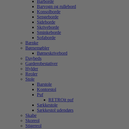
Barborde
Barvogn og rullebord
Konsolborde
Sengeborde
Sideborde
Skriveborde
Sminkeborde
Sofaborde
Bænke
Børnemøbler
Børneskrivebord
Daybeds
Garderobestativer
Hylder
Reoler
Stole
Barstole
Kontorstol
Puf
RETROit puf
Sækkestole
Sækkestol udendørs
Skabe
Skoreol
Stigereol