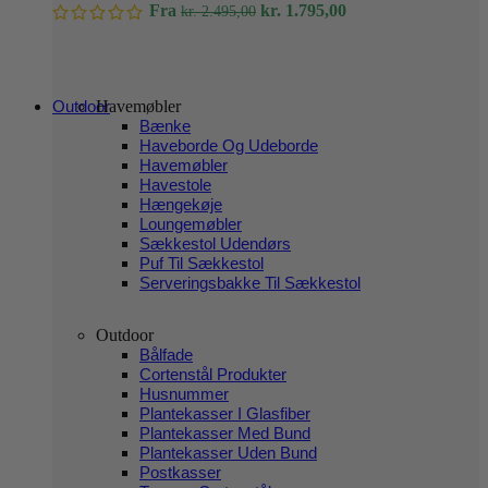
varianter.
Den
Den
Fra
kr.
1.795,00
kr.
2.495,00
Mulighederne
oprindelige
aktuelle
kan
pris
pris
vælges
var:
er:
på
kr. 2.495,00.
kr. 1.795,00.
varesiden
Outdoor
Havemøbler
Bænke
Haveborde Og Udeborde
Havemøbler
Havestole
Hængekøje
Loungemøbler
Sækkestol Udendørs
Puf Til Sækkestol
Serveringsbakke Til Sækkestol
Outdoor
Bålfade
Cortenstål Produkter
Husnummer
Plantekasser I Glasfiber
Plantekasser Med Bund
Plantekasser Uden Bund
Postkasser