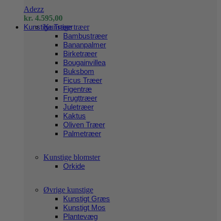
Adezz
kr.
4.595,00
Kunstige Træer
Kunstige træer
Bambustræer
Bananpalmer
Birketræer
Bougainvillea
Buksbom
Ficus Træer
Figentræ
Frugttræer
Juletræer
Kaktus
Oliven Træer
Palmetræer
Kunstige blomster
Orkide
Øvrige kunstige
Kunstigt Græs
Kunstigt Mos
Plantevæg