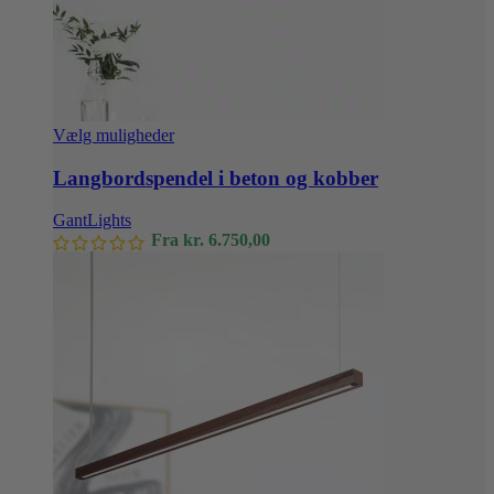
Dette
Vælg muligheder
vare
har
Langbordspendel i beton og kobber
flere
varianter.
GantLights
Mulighederne
Fra
kr.
6.750,00
kan
vælges
på
varesiden