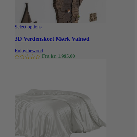
Dette
Select options
vare
har
3D Verdenskort Mørk Valnød
flere
varianter.
Enjoythewood
Mulighederne
Fra
kr.
1.995,00
kan
vælges
på
varesiden