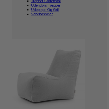
Trapper Cortenstål
Udendørs Tæpper
Udepejse Og Grill
Vandbassiner