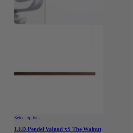
Dette
Select options
vare
har
LED Pendel Valnød xS The Walnut