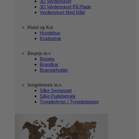
3D Verdenskort
3D Verdenskort På Plade
Verdenskort Med Nåle
Hund og Kat
Hundehus
Kradsetræ
Biopejs m.v
Biopejs
Brandkar
Brændeholder
Sengebetræk m.v.
Silke Sengesæt
Silke Pudebetræk
Tyngdedyner / Tyngdetæpper