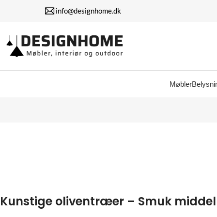
info@designhome.dk
Møbler
Belysni
Kunstige oliventræer – Smuk midde