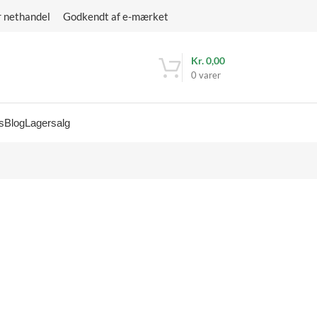
r nethandel Godkendt af e-mærket
Kr.
0,00
0
varer
s
Blog
Lagersalg