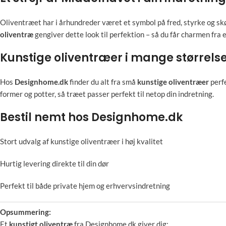
Oliventræet har i århundreder været et symbol på fred, styrke og s
oliventræ
gengiver dette look til perfektion – så du får charmen fra e
Kunstige oliventræer i mange størrels
Hos
Designhome.dk
finder du alt fra små
kunstige oliventræer
perfe
former og potter, så træet passer perfekt til netop din indretning.
Bestil nemt hos Designhome.dk
Stort udvalg af kunstige oliventræer i høj kvalitet
Hurtig levering direkte til din dør
Perfekt til både private hjem og erhvervsindretning
Opsummering:
Et
kunstigt oliventræ
fra Designhome.dk giver dig: