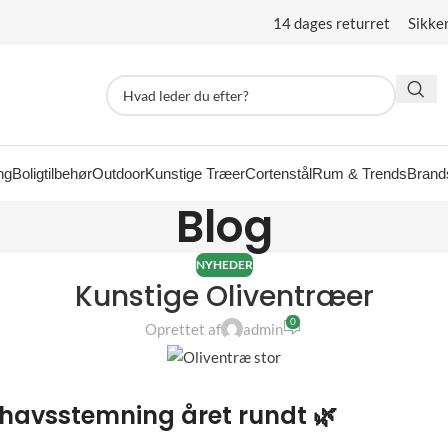
14 dages returret Sikke
ng
Boligtilbehør
Outdoor
Kunstige Træer
Cortenstål
Rum & Trends
Brand
Blog
NYHEDER
Kunstige Oliventræer
0
Oprettet af
admin
lhavsstemning året rundt
🌿