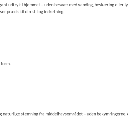
gant udtryk i hjemmet – uden besvær med vanding, beskæring eller l
ser præcis til din stil og indretning.
 form.
e og naturlige stemning fra middelhavsområdet – uden bekymringerne, 