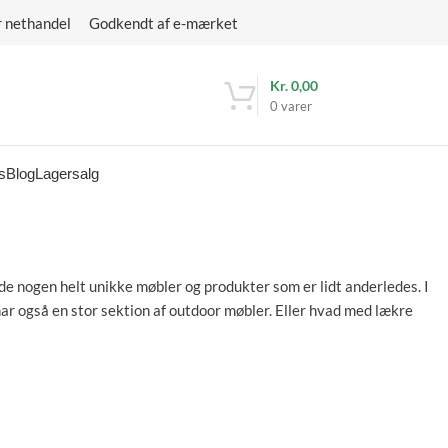
r nethandel Godkendt af e-mærket
Kr.
0,00
0
varer
s
Blog
Lagersalg
inde nogen helt unikke møbler og produkter som er lidt anderledes. I
har også en stor sektion af outdoor møbler. Eller hvad med lækre