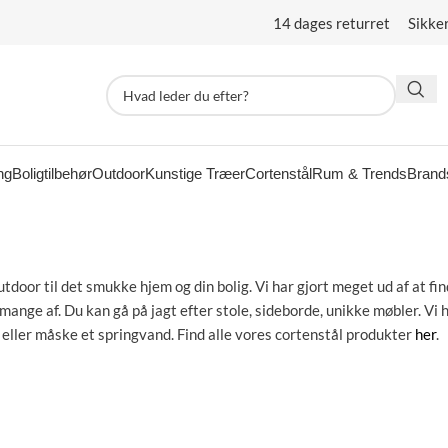
14 dages returret Sikke
ng
Boligtilbehør
Outdoor
Kunstige Træer
Cortenstål
Rum & Trends
Brand
utdoor til det smukke hjem og din bolig. Vi har gjort meget ud af at f
nge af. Du kan gå på jagt efter stole, sideborde, unikke møbler. Vi 
er eller måske et springvand. Find alle vores cortenstål produkter
her
.