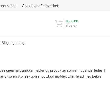
r nethandel Godkendt af e-mærket
Kr.
0,00
0
varer
s
Blog
Lagersalg
inde nogen helt unikke møbler og produkter som er lidt anderledes. I
har også en stor sektion af outdoor møbler. Eller hvad med lækre