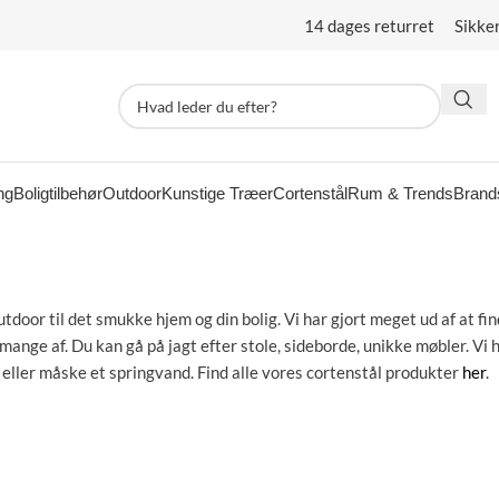
14 dages returret Sikke
ng
Boligtilbehør
Outdoor
Kunstige Træer
Cortenstål
Rum & Trends
Brand
utdoor til det smukke hjem og din bolig. Vi har gjort meget ud af at f
nge af. Du kan gå på jagt efter stole, sideborde, unikke møbler. Vi 
er eller måske et springvand. Find alle vores cortenstål produkter
her
.