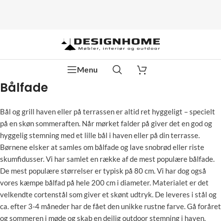
Menu
Bålfade
Bål og grill haven eller på terrassen er altid ret hyggeligt – specielt
på en skøn sommeraften. Når mørket falder på giver det en god og
hyggelig stemning med et lille bål i haven eller på din terrasse.
Børnene elsker at samles om bålfade og lave snobrød eller riste
skumfidusser. Vi har samlet en række af de mest populære bålfade.
De mest populære størrelser er typisk på 80 cm. Vi har dog også
vores kæmpe bålfad på hele 200 cm i diameter. Materialet er det
velkendte cortenstål som giver et skønt udtryk. De leveres i stål og
ca. efter 3-4 måneder har de fået den unikke rustne farve. Gå foråret
og sommeren i møde og skab en dejlig outdoor stemning i haven.