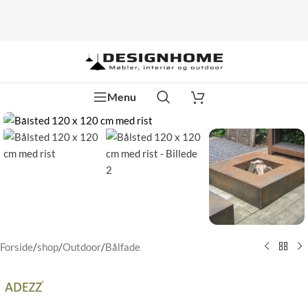
Menu
Klik for at forstørre
Forside
/
shop
/
Outdoor
/
Bålfade