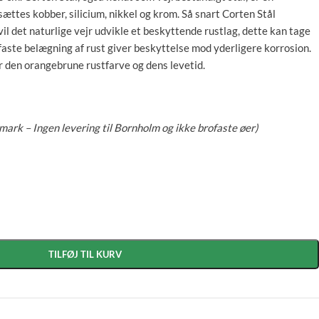
ilsættes kobber, silicium, nikkel og krom. Så snart Corten Stål
il det naturlige vejr udvikle et beskyttende rustlag, dette kan tage
faste belægning af rust giver beskyttelse mod yderligere korrosion.
er den orangebrune rustfarve og dens levetid.
nmark – Ingen levering til Bornholm og ikke brofaste øer)
TILFØJ TIL KURV