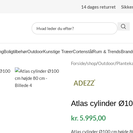
14 dages returret Sikke
ng
Boligtilbehør
Outdoor
Kunstige Træer
Cortenstål
Rum & Trends
Brand
Forside
/
shop
/
Outdoor
/
Plantek
Atlas cylinder Ø1
kr.
5.995,00
Atlas cylinder Ø100 cm højde 8