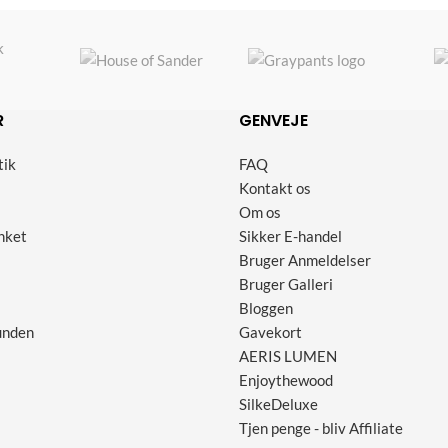
R
GENVEJE
tik
FAQ
Kontakt os
Om os
nket
Sikker E-handel
Bruger Anmeldelser
Bruger Galleri
Bloggen
unden
Gavekort
AERIS LUMEN
Enjoythewood
SilkeDeluxe
Tjen penge - bliv Affiliate