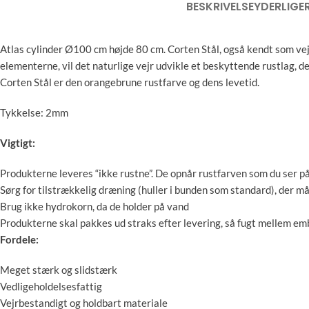
BESKRIVELSE
YDERLIGE
Atlas cylinder Ø100 cm højde 80 cm.
Corten Stål, også kendt som vejr
elementerne, vil det naturlige vejr udvikle et beskyttende rustlag, 
Corten Stål er den orangebrune rustfarve og dens levetid.
Tykkelse: 2mm
Vigtigt:
Produkterne leveres “ikke rustne”. De opnår rustfarven som du ser på
Sørg for tilstrækkelig dræning (huller i bunden som standard), der 
Brug ikke hydrokorn, da de holder på vand
Produkterne skal pakkes ud straks efter levering, så fugt mellem emba
Fordele:
Meget stærk og slidstærk
Vedligeholdelsesfattig
Vejrbestandigt og holdbart materiale