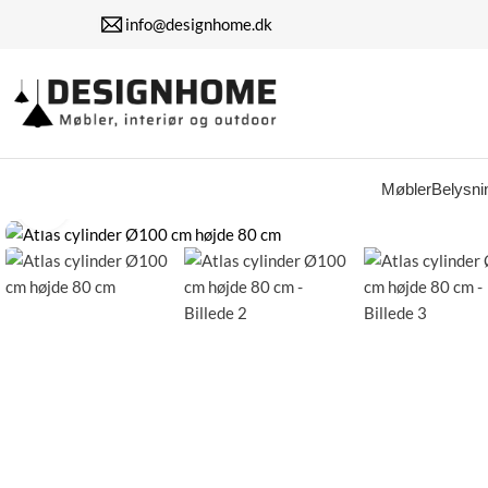
info@designhome.dk
Watch video
Møbler
Belysni
Klik for at forstørre