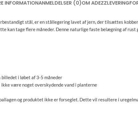
RE INFORMATION
ANMELDELSER (0)
OM ADEZZ
LEVERING
FO
bestandigt stål, er en stållegering lavet af jern, der tilsættes kobber
dette kan tage flere måneder. Denne naturlige faste belægning af rust
 billedet i løbet af 3-5 måneder
må ikke være noget overskydende vand i planterne
llagen og produktet ikke er forseglet. Dette vil resultere i uregelmæ