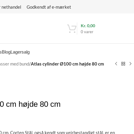
r nethandel Godkendt af e-mærket
Kr.
0,00
0
varer
s
Blog
Lagersalg
asser med bund
/
Atlas cylinder Ø100 cm højde 80 cm
00 cm højde 80 cm
0 cm.
Corten Stål, også kendt som vejrbestandigt stål, er en