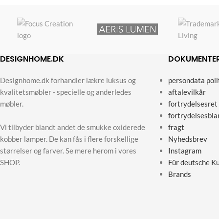
DESIGNHOME.DK
DOKUMENTE
Designhome.dk forhandler lækre luksus og
persondata poli
kvalitetsmøbler - specielle og anderledes
aftalevilkår
møbler.
fortrydelsesret
fortrydelsesbla
Vi tilbyder blandt andet de smukke oxiderede
fragt
kobber lamper. De kan fås i flere forskellige
Nyhedsbrev
størrelser og farver. Se mere herom i vores
Instagram
SHOP.
Für deutsche K
Brands