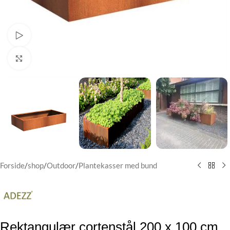
Watch video
Klik for at forstørre
Forside
/
shop
/
Outdoor
/
Plantekasser med bund
Rektangulær cortenstål 200 x 100 cm