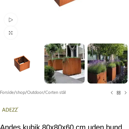
Watch video
Klik for at forstørre
Forside
/
shop
/
Outdoor
/
Corten stål
Andes kubik 80x80x60 cm uden bund