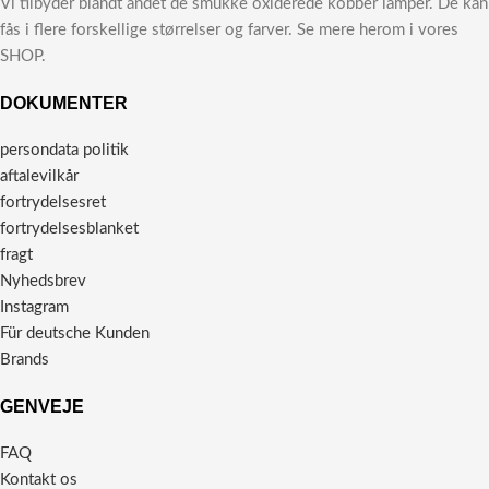
Vi tilbyder blandt andet de smukke oxiderede kobber lamper. De kan
fås i flere forskellige størrelser og farver. Se mere herom i vores
SHOP.
DOKUMENTER
persondata politik
aftalevilkår
fortrydelsesret
fortrydelsesblanket
fragt
Nyhedsbrev
Instagram
Für deutsche Kunden
Brands
GENVEJE
FAQ
Kontakt os