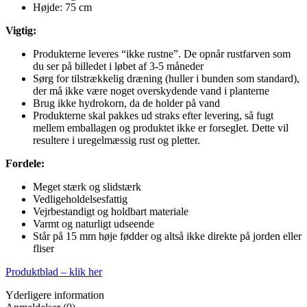
Højde: 75 cm
Vigtig:
Produkterne leveres “ikke rustne”. De opnår rustfarven som
du ser på billedet i løbet af 3-5 måneder
Sørg for tilstrækkelig dræning (huller i bunden som standard),
der må ikke være noget overskydende vand i planterne
Brug ikke hydrokorn, da de holder på vand
Produkterne skal pakkes ud straks efter levering, så fugt
mellem emballagen og produktet ikke er forseglet. Dette vil
resultere i uregelmæssig rust og pletter.
Fordele:
Meget stærk og slidstærk
Vedligeholdelsesfattig
Vejrbestandigt og holdbart materiale
Varmt og naturligt udseende
Står på 15 mm høje fødder og altså ikke direkte på jorden eller
fliser
Produktblad – klik her
Yderligere information