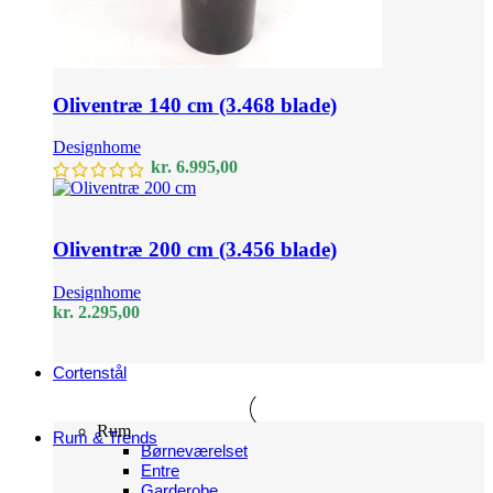
Oliventræ 140 cm (3.468 blade)
Designhome
kr.
6.995,00
Oliventræ 200 cm (3.456 blade)
Designhome
kr.
2.295,00
Cortenstål
Rum
Rum & Trends
Børneværelset
Entre
Garderobe