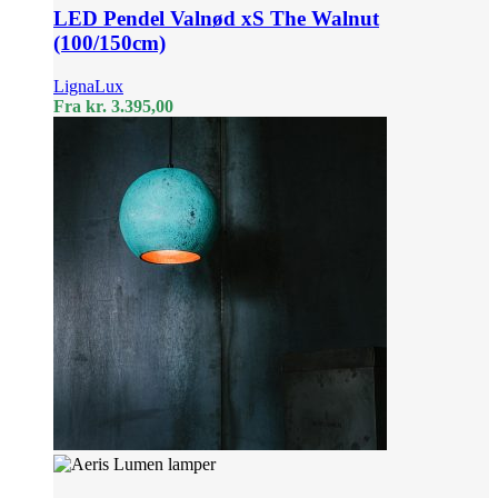
LED Pendel Valnød xS The Walnut
(100/150cm)
LignaLux
Fra
kr.
3.395,00