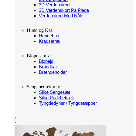
3D Verdenskort
3D Verdenskort På Plade
Verdenskort Med Nåle
Hund og Kat
Hundehus
Kradsetræ
Biopejs m.v
Biopejs
Brandkar
Brændeholder
Sengebetræk m.v.
Silke Sengesæt
Silke Pudebetræk
Tyngdedyner / Tyngdetæpper