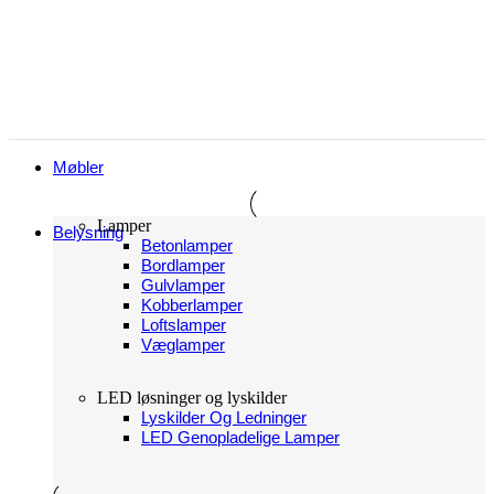
Møbler
Lamper
Belysning
Betonlamper
Bordlamper
Gulvlamper
Kobberlamper
Loftslamper
Væglamper
LED løsninger og lyskilder
Lyskilder Og Ledninger
LED Genopladelige Lamper