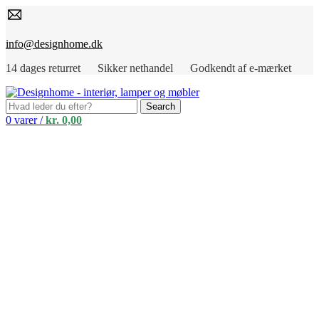
info@designhome.dk
14 dages returret Sikker nethandel Godkendt af e-mærket
Search
0
varer
/
kr.
0,00