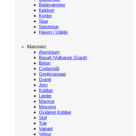
Badeværelse
Køkken
Kontor
Stue
Spisestue
Haven / Udeliv
Materialer
Aluminium
Basalt (Vulkansk Granit)
Beton
Cortenstål
Genbrugspap
Granit
Jern
Kobber
Læder
Marmor
Messing
Oxideret Kobber
Stof
Træ
Valnød
Velour