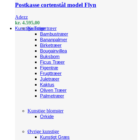
Postkasse cortenstål model Flyn
Adezz
kr.
4.595,00
Kunstige Træer
Kunstige træer
Bambustræer
Bananpalmer
Birketræer
Bougainvillea
Buksbom
Ficus Træer
Figentræ
Frugttræer
Juletræer
Kaktus
Oliven Træer
Palmetræer
Kunstige blomster
Orkide
Øvrige kunstige
Kunstigt Græs