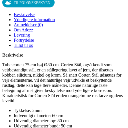
TILFØJ ØNSKESKYEN
Beskrivelse
Yderligere information
Anmeldelser (0)
Om Adezz
Levering
Fortrydelse
Tillid til os
Beskrivelse
Tube corten 75 cm høj Ø80 cm.
Corten Stål, også kendt som
vejrbestandigt stål, er en stållegering lavet af jern, der tilsættes
kobber, silicium, nikkel og krom. Så snart Corten Stål udsættes for
vejr elementerne, vil det naturlige vejr udvikle et beskyttende
rustlag, dette kan tage flere måneder. Denne naturlige faste
belægning af rust giver beskyttelse mod yderligere korrosion.
Karakteristisk for Corten Stål er den orangebrune rustfarve og dens
levetid.
Tykkelse: 2mm
Indvendigt diameter: 60 cm
Udvendig diameter top: 80 cm
Udvendig diameter bund: 50 cm