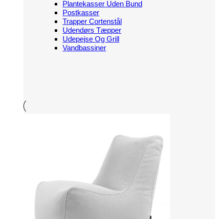
Plantekasser Uden Bund
Postkasser
Trapper Cortenstål
Udendørs Tæpper
Udepejse Og Grill
Vandbassiner