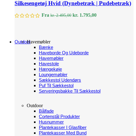
Silkesengetøj Hvid (Dynebetræk | Pudebetræk)
Den
Den
Fra
kr.
1.795,00
kr.
2.495,00
oprindelige
aktuelle
pris
pris
var:
er:
kr. 2.495,00.
kr. 1.795,00.
Outdoor
Havemøbler
Bænke
Haveborde Og Udeborde
Havemøbler
Havestole
Hængekøje
Loungemøbler
Sækkestol Udendørs
Puf Til Sækkestol
Serveringsbakke Til Sækkestol
Outdoor
Bålfade
Cortenstål Produkter
Husnummer
Plantekasser I Glasfiber
Plantekasser Med Bund