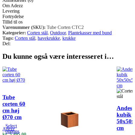
Anmeldelser (0)
Om Adezz
Levering
Fortrydelse
Tillid til os
Varenummer (SKU):
Tube Corten CTC2
Kategorier:
Corten stål
,
Outdoor
,
Plantekasser med bund
Tags:
Corten stål
,
havekrukke
,
krukke
Del:
Du kunne også være interesseret i…
Tube
corten 60
Andes
cm høj
kubik
Ø70 cm
50x50x
Select
cm
Adezz
options
kr.
5.495,00