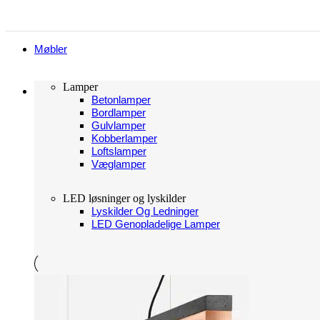
Møbler
Lamper
Belysning
Betonlamper
Bordlamper
Gulvlamper
Kobberlamper
Loftslamper
Væglamper
LED løsninger og lyskilder
Lyskilder Og Ledninger
LED Genopladelige Lamper