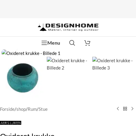
Menu
Klik for at forstørre
Forside
/
shop
/
Rum
/
Stue