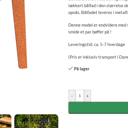
lækkert bålfad i den størrelse d
opnås. Bålfadet leveres i meta
Denne model er endvidere med st
smide et par bøffer på !
Leveringstid: ca. 5-7 hverdage
(Pris er inklusiv transport i Da
På lager
-
+