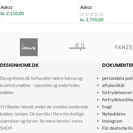
Adezz
Adezz
kr.
2.150,00
kr.
2.750,00
DESIGNHOME.DK
DOKUMENTE
Designhome.dk forhandler lækre luksus og
persondata poli
kvalitetsmøbler - specielle og anderledes
aftalevilkår
møbler.
fortrydelsesret
fortrydelsesbla
Vi tilbyder blandt andet de smukke oxiderede
fragt
kobber lamper. De kan fås i flere forskellige
Nyhedsbrev
størrelser og farver. Se mere herom i vores
Instagram
SHOP.
Für deutsche K