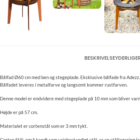
BESKRIVELSE
YDERLIGE
Bålfad Ø60 cm med ben og stegeplade. Eksklusive bålfade fra Adezz. N
Bålfadet leveres i metalfarve og langsomt kommer rustfarven.
Denne model er endvidere med stegeplade på 10 mm som bliver varm og
Højde er på 57 cm.
Materialet er cortenstål som er 3 mm tykt.
Corten Stål, også kendt som vejrbestandigt stål, er en stållegering lav