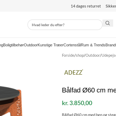
14 dages returret Sikke
ng
Boligtilbehør
Outdoor
Kunstige Træer
Cortenstål
Rum & Trends
Brand
Forside
/
shop
/
Outdoor
/
Udepejse
Bålfad Ø60 cm me
kr.
3.850,00
Bålfad Ø60 cm med ben og stegep