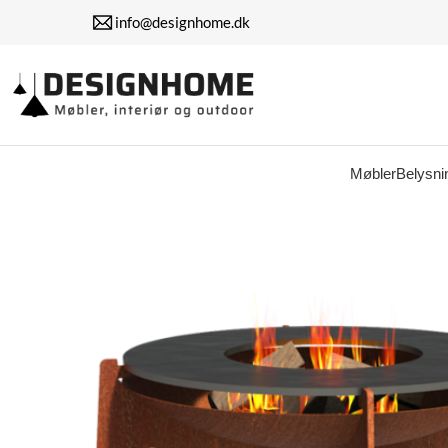
info@designhome.dk
Møbler
Belysni