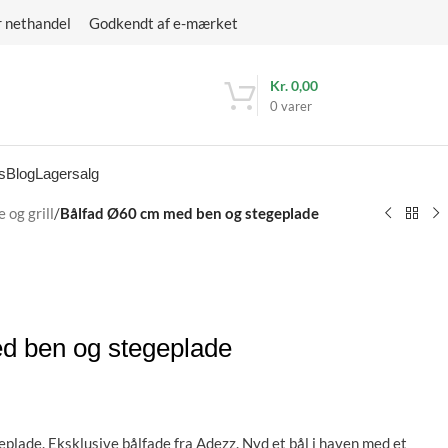
r nethandel Godkendt af e-mærket
Kr.
0,00
0
varer
s
Blog
Lagersalg
 og grill
/
Bålfad Ø60 cm med ben og stegeplade
d ben og stegeplade
lade. Eksklusive bålfade fra Adezz. Nyd et bål i haven med et