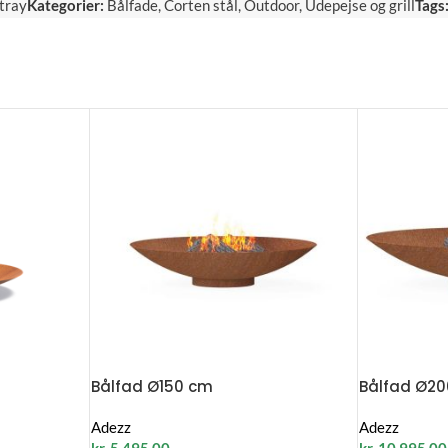
tray
Kategorier:
Bålfade
,
Corten stål
,
Outdoor
,
Udepejse og grill
Tags
Bålfad Ø150 cm
Bålfad Ø2
Adezz
Adezz
kr.
5.495,00
kr.
10.995,00