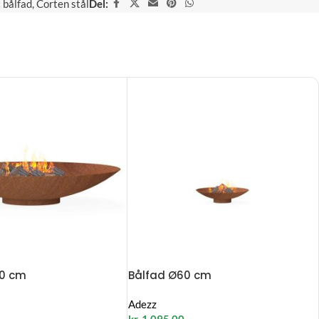
:
bålfad
,
Corten stål
Del:
00 cm
Bålfad Ø60 cm
Adezz
kr.
1.095,00