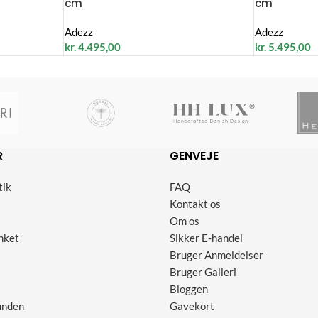
cm
cm
Adezz
Adezz
kr.
4.495,00
kr.
5.495,00
R
GENVEJE
tik
FAQ
Kontakt os
Om os
nket
Sikker E-handel
Bruger Anmeldelser
Bruger Galleri
Bloggen
unden
Gavekort