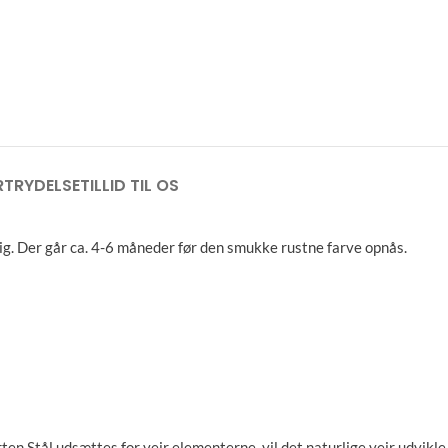
RTRYDELSE
TILLID TIL OS
ig. Der går ca. 4-6 måneder før den smukke rustne farve opnås.
rten Stål udsættes for vejr elementerne, vil det naturlige vejr udvikle