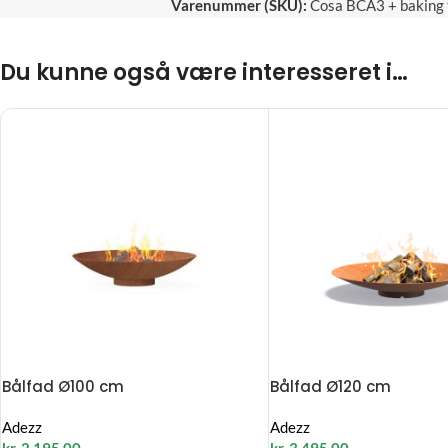
Varenummer (SKU):
Cosa BCA3 + baking 
Du kunne også være interesseret i…
Bålfad Ø100 cm
Bålfad Ø120 cm
Adezz
Adezz
kr.
2.195,00
kr.
3.495,00