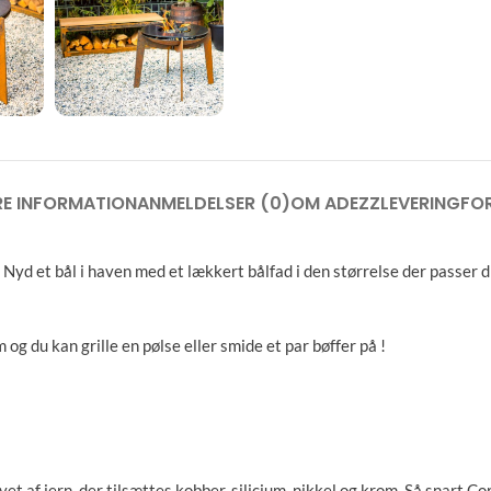
RE INFORMATION
ANMELDELSER (0)
OM ADEZZ
LEVERING
FO
yd et bål i haven med et lækkert bålfad i den størrelse der passer d
 du kan grille en pølse eller smide et par bøffer på !
et af jern, der tilsættes kobber, silicium, nikkel og krom. Så snart Co