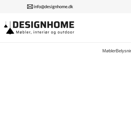
info@designhome.dk
Møbler
Belysni