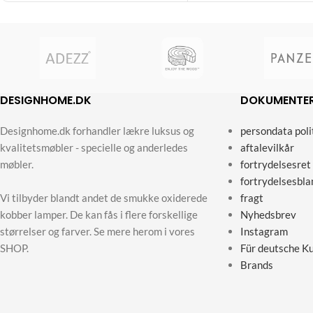
DESIGNHOME.DK
DOKUMENTE
Designhome.dk forhandler lækre luksus og
persondata poli
kvalitetsmøbler - specielle og anderledes
aftalevilkår
møbler.
fortrydelsesret
fortrydelsesbla
Vi tilbyder blandt andet de smukke oxiderede
fragt
kobber lamper. De kan fås i flere forskellige
Nyhedsbrev
størrelser og farver. Se mere herom i vores
Instagram
SHOP.
Für deutsche K
Brands