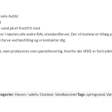
-selv-butik)
t
and på et frostfrit sted
r i næsten alle andre RAL-standardfarver. Der vil komme et tillæg 
 farve ved bestilling og vi kontakter dig.
, men produceres som speciellevering, hvorfor der IKKE er fortrydel
egorier:
Haven / udeliv
,
Outdoor
,
Vandbassiner
Tags:
springvand
,
Van