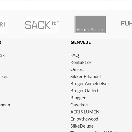
R
GENVEJE
tik
FAQ
Kontakt os
Om os
nket
Sikker E-handel
Bruger Anmeldelser
Bruger Galleri
Bloggen
unden
Gavekort
AERIS LUMEN
Enjoythewood
SilkeDeluxe