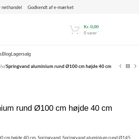
r nethandel Godkendt af e-mærket
Kr.
0,00
0
varer
s
Blog
Lagersalg
iv
/
Springvand aluminium rund Ø100 cm højde 40 cm
nium rund Ø100 cm højde 40 cm
0 cm højde 40 cm. Springvand. Springvand aluminium rund Ø145