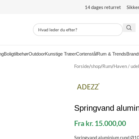
14 dages returret Sikke
ng
Boligtilbehør
Outdoor
Kunstige Træer
Cortenstål
Rum & Trends
Brand
Forside
/
shop
/
Rum
/
Haven / udel
Springvand alumi
Fra
kr.
15.000,00
Springvand aluminium rund Ø10