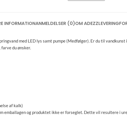
RE INFORMATION
ANMELDELSER (0)
OM ADEZZ
LEVERING
FO
ngvand med LED lys samt pumpe (Medfølger). Er du til vandkunst i ha
 farve du ønsker.
else af kalk)
m emballagen og produktet ikke er forseglet. Dette vil resultere i ur