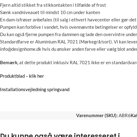
Fjern altid stikket fra stikkontakten i tilfælde af frost
Sænk vandniveauet til mindst 10 cm under kanten
En dam-isfrøser anbefales (til salg i ethvert havecenter eller gør-det
Pumpen kan forblive i vandet, hvis ovennævnte betingelser er opfyld
Du kan også fjerne pumpen fra dammen og lade den overvintre under v
Standardfarve er Aluminium RAL 7021 (Mørkegrå/sort). Vi kan levere
info@designhome.dk
hvis du ønsker anden farve eller vælg blot anden
Bemærk,
at dette produkt inklusiv RAL 7021 ikke er en standardvare
Produktblad – klik her
Installationsvejledning springvand
Varenummer (SKU):
ABR6
Kat
Du kunne også være interesseret i…