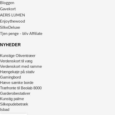
Bloggen
Gavekort
AERIS LUMEN
Enjoythewood
SilkeDeluxe
Tjen penge - bliv Affiliate
NYHEDER
Kunstige Oliventræer
Verdenskort til væg
Verdenskort med ramme
Hængekøje på stativ
Gamingbord
Hæve sænke borde
Træfronte til Beolab 8000
Garderobestativer
Kunstig palme
Silkepudebetræk
Isbad