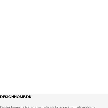
DESIGNHOME.DK
Designhome.dk forhandler lækre luksus og kvalitetsmøbler -