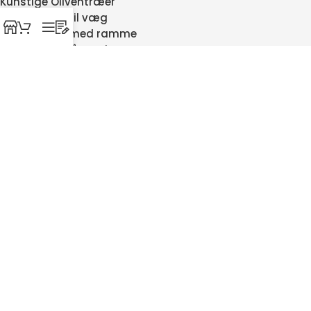
Kunstige Oliventræer
Verdenskort til væg
Verdenskort med ramme
Hængekøje på stativ
Gamingbord
Hæve sænke borde
Træfronte til Beolab 8000
Garderobestativer
Kunstig palme
Silkepudebetræk
Isbad
SIKKER HANDEL