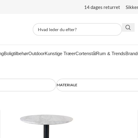
14 dages returret Sikke
ng
Boligtilbehør
Outdoor
Kunstige Træer
Cortenstål
Rum & Trends
Brand
MATERIALE