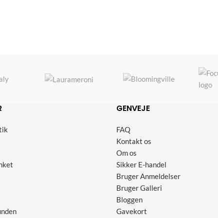
R
GENVEJE
tik
FAQ
Kontakt os
Om os
nket
Sikker E-handel
Bruger Anmeldelser
Bruger Galleri
Bloggen
unden
Gavekort