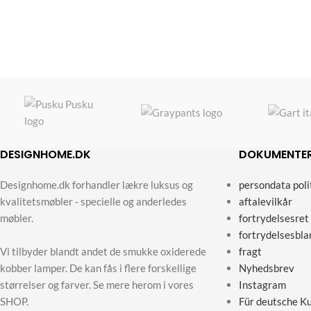
DESIGNHOME.DK
DOKUMENTE
Designhome.dk forhandler lækre luksus og
persondata poli
kvalitetsmøbler - specielle og anderledes
aftalevilkår
møbler.
fortrydelsesret
fortrydelsesbla
Vi tilbyder blandt andet de smukke oxiderede
fragt
kobber lamper. De kan fås i flere forskellige
Nyhedsbrev
størrelser og farver. Se mere herom i vores
Instagram
SHOP.
Für deutsche K