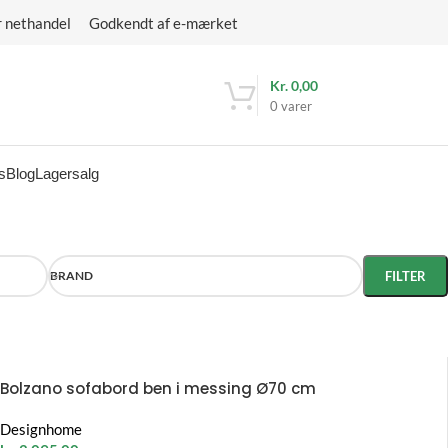
r nethandel Godkendt af e-mærket
Kr.
0,00
0
varer
s
Blog
Lagersalg
BRAND
FILTER
Bolzano sofabord ben i messing Ø70 cm
Designhome