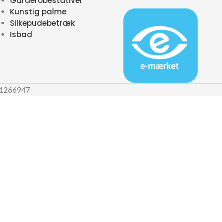
Garderobestativer
Kunstig palme
Silkepudebetræk
Isbad
 31266947