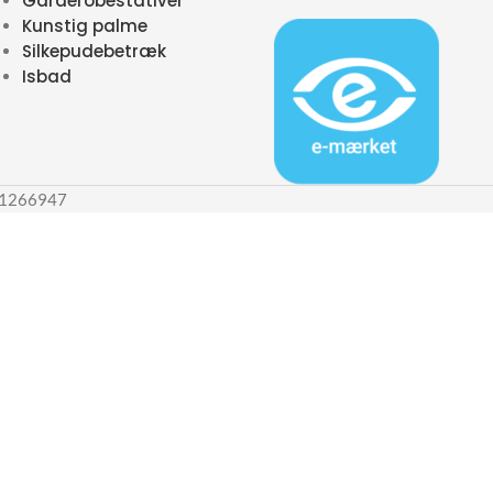
Garderobestativer
Kunstig palme
Silkepudebetræk
Isbad
 31266947