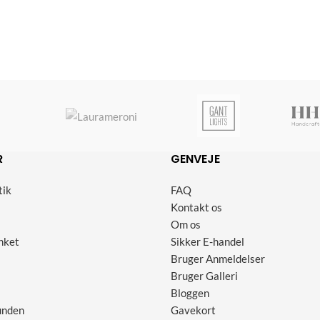
R
GENVEJE
tik
FAQ
Kontakt os
Om os
nket
Sikker E-handel
Bruger Anmeldelser
Bruger Galleri
Bloggen
unden
Gavekort