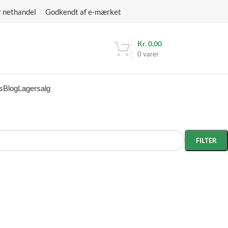
r nethandel Godkendt af e-mærket
Kr.
0,00
0
varer
s
Blog
Lagersalg
FILTER