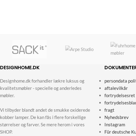
DESIGNHOME.DK
DOKUMENTE
Designhome.dk forhandler lækre luksus og
persondata poli
kvalitetsmøbler - specielle og anderledes
aftalevilkår
møbler.
fortrydelsesret
fortrydelsesbla
Vi tilbyder blandt andet de smukke oxiderede
fragt
kobber lamper. De kan fås i flere forskellige
Nyhedsbrev
størrelser og farver. Se mere herom i vores
Instagram
SHOP.
Für deutsche K