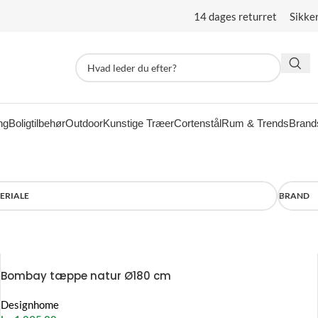
14 dages returret Sikke
ng
Boligtilbehør
Outdoor
Kunstige Træer
Cortenstål
Rum & Trends
Brand
ERIALE
BRAND
Bombay tæppe natur Ø180 cm
Designhome