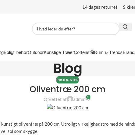
14 dages returret Sikke
ng
Boligtilbehør
Outdoor
Kunstige Træer
Cortenstål
Rum & Trends
Brand
Blog
PRODUKTER
Oliventræ 200 cm
0
Oprettet af
admin
et kunstigt oliventræ på 200 cm. Utroligt virkelighedstro med de mindst
åvel sol som skygge.