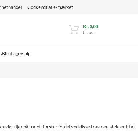
r nethandel Godkendt af e-mærket
Kr.
0,00
0
varer
s
Blog
Lagersalg
e detaljer på træet. En stor fordel ved disse træer er, at de er til at