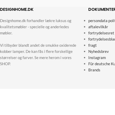
DESIGNHOME.DK
DOKUMENTE
Designhome.dk forhandler lækre luksus og
persondata poli
kvalitetsmøbler - specielle og anderledes
aftalevilkår
møbler.
fortrydelsesret
fortrydelsesbla
Vi tilbyder blandt andet de smukke oxiderede
fragt
kobber lamper. De kan fås i flere forskellige
Nyhedsbrev
størrelser og farver. Se mere herom i vores
Instagram
SHOP.
Für deutsche K
Brands
Designho