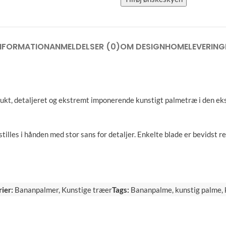
INFORMATION
ANMELDELSER (0)
OM DESIGNHOME
LEVERING
kt, detaljeret og ekstremt imponerende kunstigt palmetræ i den ekst
les i hånden med stor sans for detaljer. Enkelte blade er bevidst re
ier:
Bananpalmer
,
Kunstige træer
Tags:
Bananpalme
,
kunstig palme
,