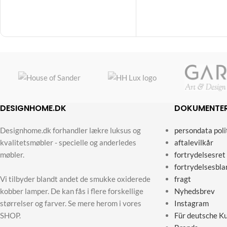
DESIGNHOME.DK
DOKUMENTE
Designhome.dk forhandler lækre luksus og
persondata poli
kvalitetsmøbler - specielle og anderledes
aftalevilkår
møbler.
fortrydelsesret
fortrydelsesbla
Vi tilbyder blandt andet de smukke oxiderede
fragt
kobber lamper. De kan fås i flere forskellige
Nyhedsbrev
størrelser og farver. Se mere herom i vores
Instagram
SHOP.
Für deutsche K