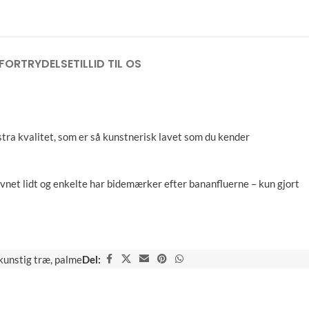
FORTRYDELSE
TILLID TIL OS
ra kvalitet, som er så kunstnerisk lavet som du kender
vnet lidt og enkelte har bidemærker efter bananfluerne – kun gjort
kunstig træ
,
palme
Del: