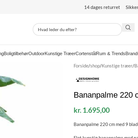
14 dages returret Sikke
ng
Boligtilbehør
Outdoor
Kunstige Træer
Cortenstål
Rum & Trends
Brand
Forside
/
shop
/
Kunstige træer
/
B
Bananpalme 220 
kr.
1.695,00
Bananpalme 220 cm med 9 blad
Flot kunstig bananpalme med na