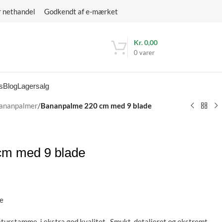
r nethandel Godkendt af e-mærket
Kr.
0,00
0
varer
s
Blog
Lagersalg
ananpalmer
/
Bananpalme 220 cm med 9 blade
cm med 9 blade
e
turstamme i ekstra god kvalitet. Smukt, detaljeret og ekstremt