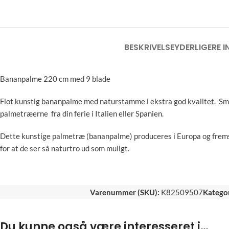
BESKRIVELSE
YDERLIGERE 
Bananpalme 220 cm med 9 blade
Flot kunstig bananpalme med naturstamme i ekstra god kvalitet. Smu
palmetræerne fra din ferie i Italien eller Spanien.
Dette kunstige palmetræ (bananpalme) produceres i Europa og fremstil
for at de ser så naturtro ud som muligt.
Varenummer (SKU):
K82509507
Kategor
Du kunne også være interesseret i…