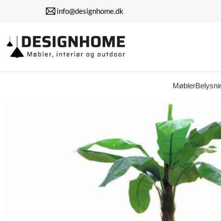
info@designhome.dk
Møbler
Belysni