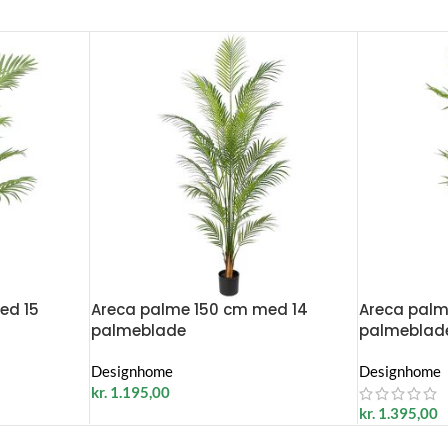
ed 15
Areca palme 150 cm med 14
Areca palm
palmeblade
palmeblade
Designhome
Designhome
kr.
1.195,00
kr.
1.395,00