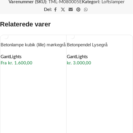
Varenummer (SKU):
TML-M080005E
Kategori:
Loftslamper
Del:
Relaterede varer
Betonlampe kubik (lille) mørkegrå
Betonpendel Lysegrå
GantLights
GantLights
Fra
kr.
1.600,00
kr.
3.000,00