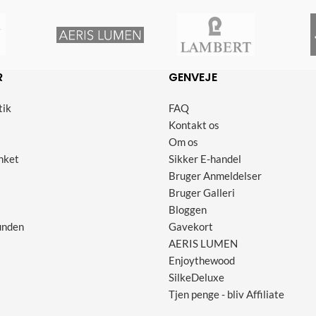
R
GENVEJE
tik
FAQ
Kontakt os
Om os
nket
Sikker E-handel
Bruger Anmeldelser
Bruger Galleri
Bloggen
unden
Gavekort
AERIS LUMEN
Enjoythewood
SilkeDeluxe
Tjen penge - bliv Affiliate