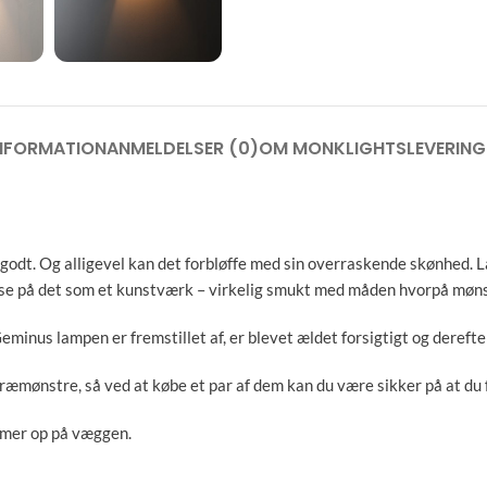
INFORMATION
ANMELDELSER (0)
OM MONKLIGHTS
LEVERING
 godt. Og alligevel kan det forbløffe med sin overraskende skønhed
n se på det som et kunstværk – virkelig smukt med måden hvorpå møn
inus lampen er fremstillet af, er blevet ældet forsigtigt og derefte
 træmønstre, så ved at købe et par af dem kan du være sikker på at du
mmer op på væggen.