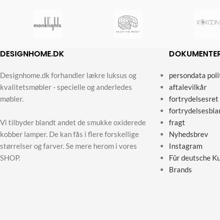
DESIGNHOME.DK
DOKUMENTE
Designhome.dk forhandler lækre luksus og
persondata poli
kvalitetsmøbler - specielle og anderledes
aftalevilkår
møbler.
fortrydelsesret
fortrydelsesbla
Vi tilbyder blandt andet de smukke oxiderede
fragt
kobber lamper. De kan fås i flere forskellige
Nyhedsbrev
størrelser og farver. Se mere herom i vores
Instagram
SHOP.
Für deutsche K
Brands