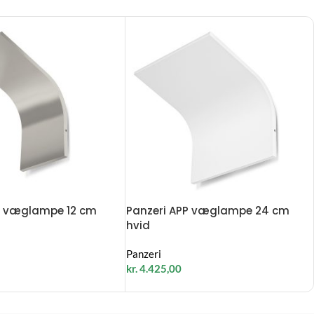
P væglampe 12 cm
Panzeri APP væglampe 24 cm
hvid
Panzeri
kr.
4.425,00