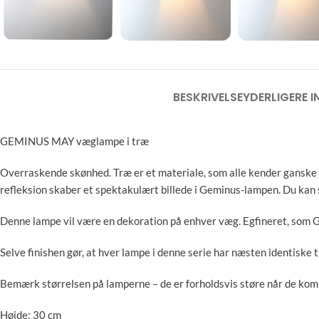
BESKRIVELSE
YDERLIGERE 
GEMINUS MAY væglampe i træ
Overraskende skønhed. Træ er et materiale, som alle kender ganske
refleksion skaber et spektakulært billede i Geminus-lampen. Du ka
Denne lampe vil være en dekoration på enhver væg. Egfineret, som Gem
Selve finishen gør, at hver lampe i denne serie har næsten identiske
Bemærk størrelsen på lamperne – de er forholdsvis støre når de ko
Højde: 30 cm