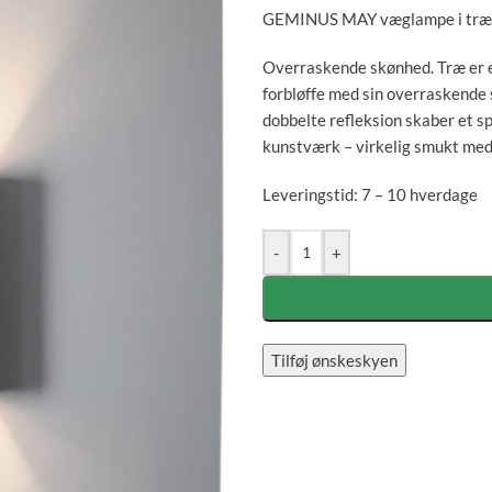
GEMINUS MAY væglampe i træ
Overraskende skønhed. Træ er et
forbløffe med sin overraskend
dobbelte refleksion skaber et s
kunstværk – virkelig smukt me
Leveringstid: 7 – 10 hverdage
-
+
Tilføj ønskeskyen