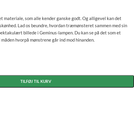
 materiale, som alle kender ganske godt. Og alligevel kan det
e skønhed. Lad os beundre, hvordan træmønsteret sammen med sin
pektakulært billede i Geminus-lampen. Du kan se på det som et
d måden hvorpå mønstrene går ind mod hinanden.
TILFØJ TIL KURV