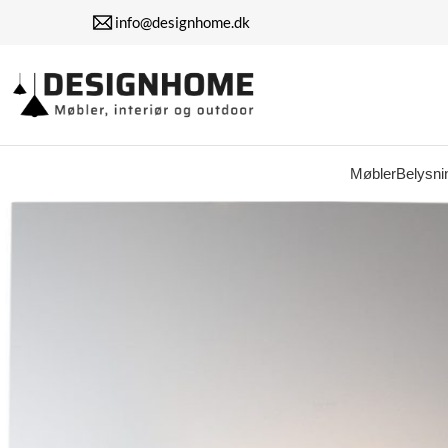
info@designhome.dk
Møbler
Belysni