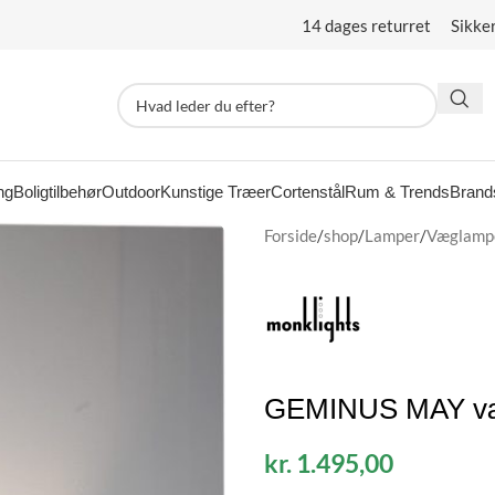
14 dages returret Sikke
ng
Boligtilbehør
Outdoor
Kunstige Træer
Cortenstål
Rum & Trends
Brand
Forside
/
shop
/
Lamper
/
Væglamp
GEMINUS MAY væ
kr.
1.495,00