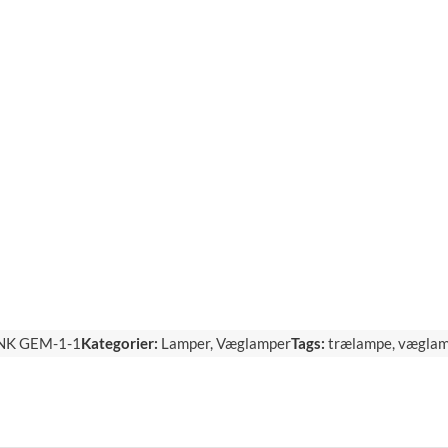
K GEM-1-1
Kategorier:
Lamper
,
Væglamper
Tags:
trælampe
,
vægla