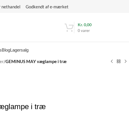
r nethandel Godkendt af e-mærket
Kr.
0,00
0
varer
s
Blog
Lagersalg
er
/
GEMINUS MAY væglampe i træ
glampe i træ