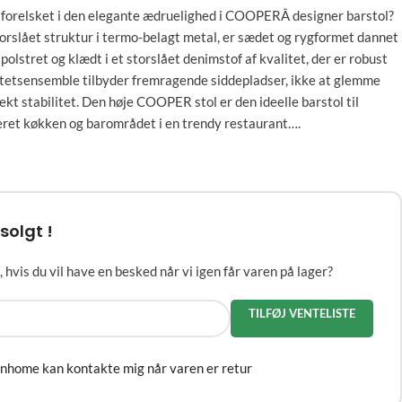
 forelsket i den elegante ædruelighed i COOPERÂ designer barstol?
storslået struktur i termo-belagt metal, er sædet og rygformet dannet
t polstret og klædt i et storslået denimstof af kvalitet, der er robust
litetsensemble tilbyder fremragende siddepladser, ikke at glemme
kt stabilitet. Den høje COOPER stol er den ideelle barstol til
neret køkken og barområdet i en trendy restaurant….
solgt !
 hvis du vil have en besked når vi igen får varen på lager?
TILFØJ VENTELISTE
gnhome kan kontakte mig når varen er retur