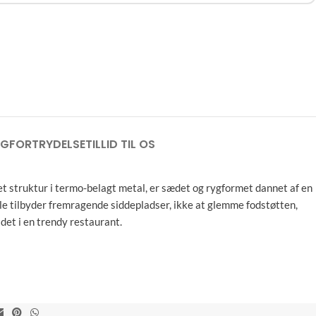
NG
FORTRYDELSE
TILLID TIL OS
et struktur i termo-belagt metal, er sædet og rygformet dannet af en
mble tilbyder fremragende siddepladser, ikke at glemme fodstøtten,
det i en trendy restaurant.