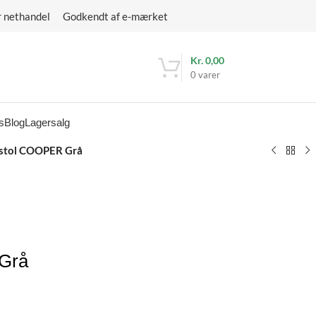
r nethandel Godkendt af e-mærket
Kr.
0,00
0
varer
s
Blog
Lagersalg
stol COOPER Grå
Grå