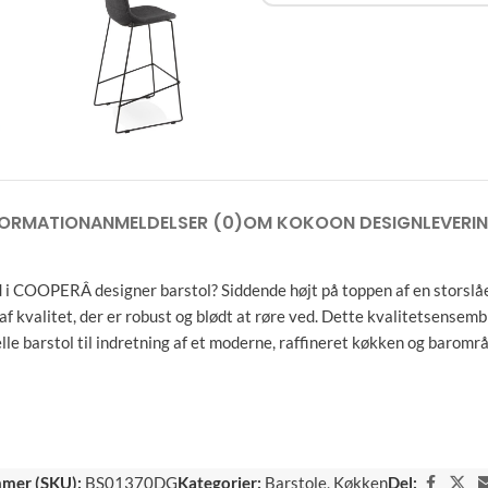
FORMATION
ANMELDELSER (0)
OM KOKOON DESIGN
LEVERI
 i COOPERÂ designer barstol? Siddende højt på toppen af ​​en storslå
f af kvalitet, der er robust og blødt at røre ved. Dette kvalitetsense
le barstol til indretning af et moderne, raffineret køkken og barområ
mer (SKU):
BS01370DG
Kategorier:
Barstole
,
Køkken
Del: