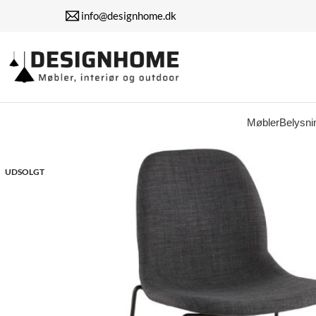
info@designhome.dk
Møbler
Belysni
UDSOLGT