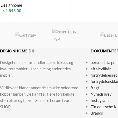
Designhome
kr.
1.895,00
DESIGNHOME.DK
DOKUMENTE
Designhome.dk forhandler lækre luksus og
persondata poli
kvalitetsmøbler - specielle og anderledes
aftalevilkår
møbler.
fortrydelsesret
fortrydelsesbla
Vi tilbyder blandt andet de smukke oxiderede
fragt
kobber lamper. De kan fås i flere forskellige
Nyhedsbrev
størrelser og farver. Se mere herom i vores
Instagram
SHOP.
Für deutsche K
Brands