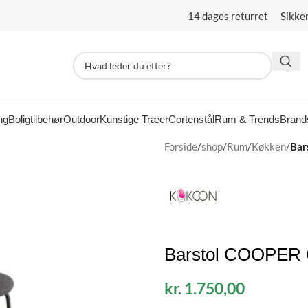
14 dages returret Sikke
ng
Boligtilbehør
Outdoor
Kunstige Træer
Cortenstål
Rum & Trends
Brand
Forside
/
shop
/
Rum
/
Køkken
/
Bar
Barstol COOPER 
kr.
1.750,00