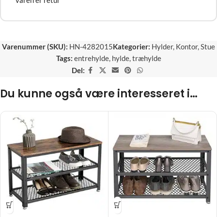
Varenummer (SKU):
HN-4282015
Kategorier:
Hylder
,
Kontor
,
Stue
Tags:
entrehylde
,
hylde
,
træhylde
Del:
Du kunne også være interesseret i…