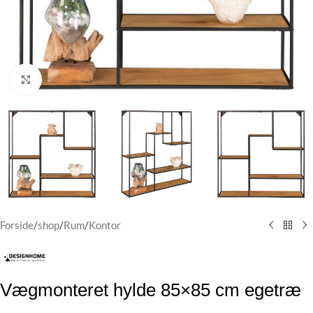
Klik for at forstørre
Forside
/
shop
/
Rum
/
Kontor
Vægmonteret hylde 85×85 cm egetræ