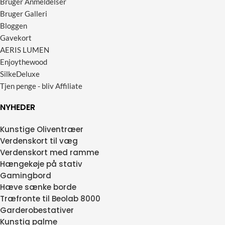
Bruger Anmeldelser
Bruger Galleri
Bloggen
Gavekort
AERIS LUMEN
Enjoythewood
SilkeDeluxe
Tjen penge - bliv Affiliate
NYHEDER
Kunstige Oliventræer
Verdenskort til væg
Verdenskort med ramme
Hængekøje på stativ
Gamingbord
Hæve sænke borde
Træfronte til Beolab 8000
Garderobestativer
Kunstig palme