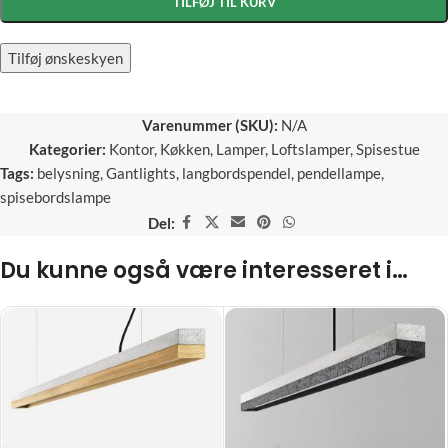
TILFØJ TIL KURV
Tilføj ønskeskyen
Varenummer (SKU):
N/A
Kategorier:
Kontor
,
Køkken
,
Lamper
,
Loftslamper
,
Spisestue
Tags:
belysning
,
Gantlights
,
langbordspendel
,
pendellampe
,
spisebordslampe
Del:
Du kunne også være interesseret i…