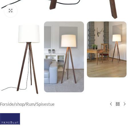
Klik for at forstørre
Forside
/
shop
/
Rum
/
Spisestue