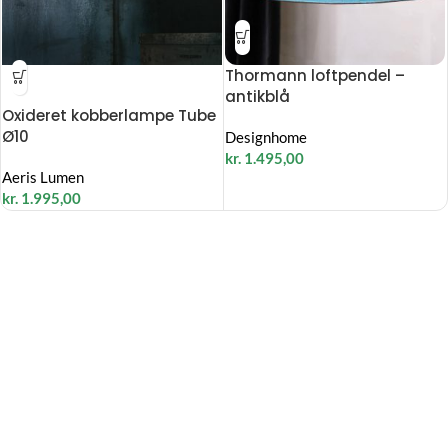
Thormann loftpendel –
UDSOLGT
antikblå
Oxideret kobberlampe Tube
Ø10
Designhome
kr.
1.495,00
Aeris Lumen
kr.
1.995,00