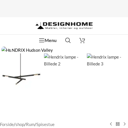
Menu
Klik for at forstørre
Forside
/
shop
/
Rum
/
Spisestue