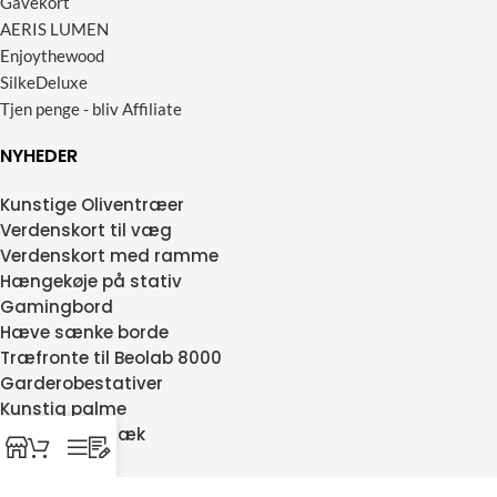
Gavekort
AERIS LUMEN
Enjoythewood
SilkeDeluxe
Tjen penge - bliv Affiliate
NYHEDER
Kunstige Oliventræer
Verdenskort til væg
Verdenskort med ramme
Hængekøje på stativ
Gamingbord
Hæve sænke borde
Træfronte til Beolab 8000
Garderobestativer
Kunstig palme
Silkepudebetræk
Isbad