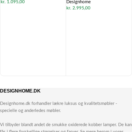
Designhome
kr.
1.095,00
kr.
2.995,00
DESIGNHOME.DK
Designhome.dk forhandler lækre luksus og kvalitetsmøbler -
specielle og anderledes møbler.
Vi tilbyder blandt andet de smukke oxiderede kobber lamper. De kan
fås i flere forskellige størrelser og farver. Se mere herom i vores