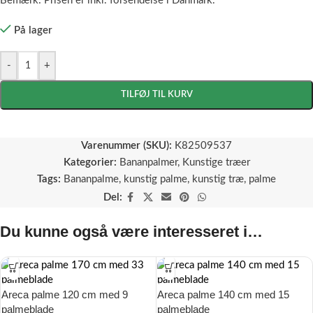
Bemærk: Prisen er inkl. forsendelse i Danmark.
På lager
-
+
TILFØJ TIL KURV
Varenummer (SKU):
K82509537
Kategorier:
Bananpalmer
,
Kunstige træer
Tags:
Bananpalme
,
kunstig palme
,
kunstig træ
,
palme
Del:
Du kunne også være interesseret i…
Areca palme 120 cm med 9
Areca palme 140 cm med 15
palmeblade
palmeblade