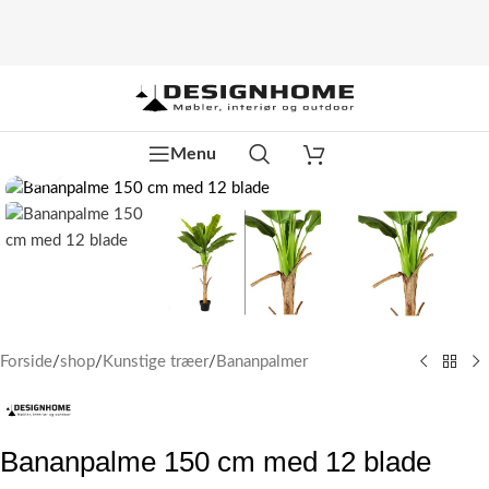
Menu
Klik for at forstørre
Forside
/
shop
/
Kunstige træer
/
Bananpalmer
Bananpalme 150 cm med 12 blade