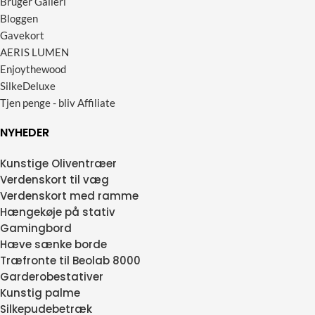
Bruger Galleri
Bloggen
Gavekort
AERIS LUMEN
Enjoythewood
SilkeDeluxe
Tjen penge - bliv Affiliate
NYHEDER
Kunstige Oliventræer
Verdenskort til væg
Verdenskort med ramme
Hængekøje på stativ
Gamingbord
Hæve sænke borde
Træfronte til Beolab 8000
Garderobestativer
Kunstig palme
Silkepudebetræk