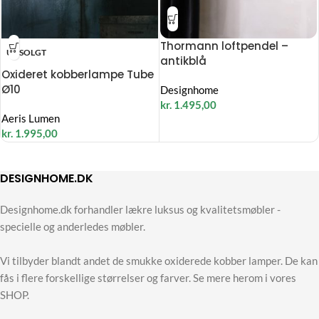
Thormann loftpendel –
UDSOLGT
antikblå
Oxideret kobberlampe Tube
Ø10
Designhome
kr.
1.495,00
Aeris Lumen
kr.
1.995,00
DESIGNHOME.DK
Designhome.dk forhandler lækre luksus og kvalitetsmøbler -
specielle og anderledes møbler.
Vi tilbyder blandt andet de smukke oxiderede kobber lamper. De kan
fås i flere forskellige størrelser og farver. Se mere herom i vores
SHOP.