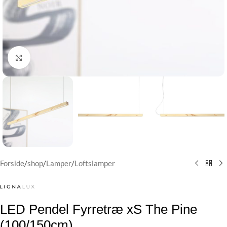
Klik for at forstørre
Forside
/
shop
/
Lamper
/
Loftslamper
LED Pendel Fyrretræ xS The Pine
(100/150cm)