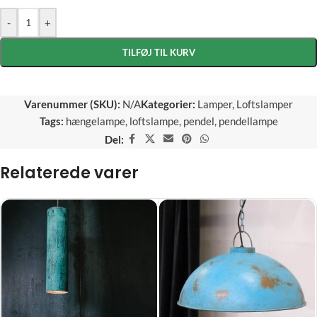
-
+
TILFØJ TIL KURV
Varenummer (SKU):
N/A
Kategorier:
Lamper
,
Loftslamper
Tags:
hængelampe
,
loftslampe
,
pendel
,
pendellampe
Del:
Relaterede varer