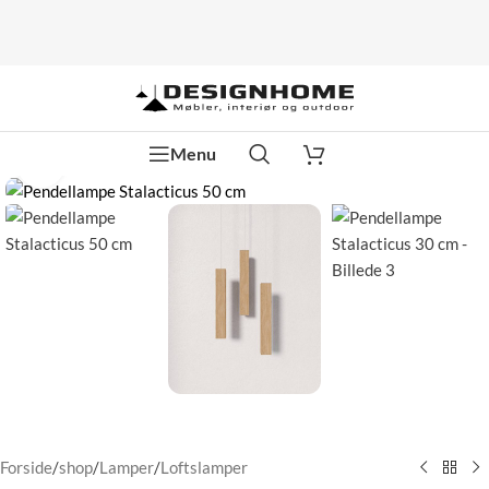
Menu
Klik for at forstørre
Forside
/
shop
/
Lamper
/
Loftslamper