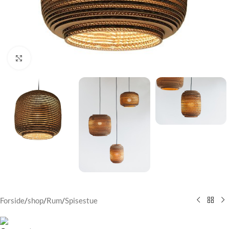
Klik for at forstørre
Forside
/
shop
/
Rum
/
Spisestue