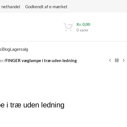
r nethandel Godkendt af e-mærket
Kr.
0,00
0
varer
s
Blog
Lagersalg
er
/
FINGER væglampe i træ uden ledning
i træ uden ledning