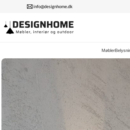
info@designhome.dk
Møbler
Belysni