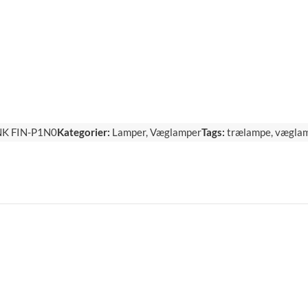
K FIN-P1N0
Kategorier:
Lamper
,
Væglamper
Tags:
trælampe
,
vægla