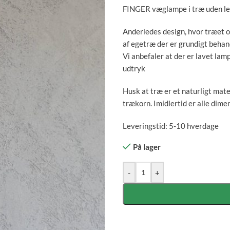
FINGER væglampe i træ uden le
Anderledes design, hvor træet 
af egetræ der er grundigt behan
Vi anbefaler at der er lavet lam
udtryk
Husk at træ er et naturligt mate
trækorn. Imidlertid er alle dime
Leveringstid: 5-10 hverdage
På lager
-
+