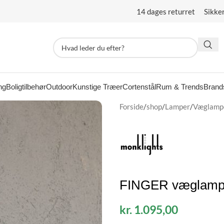
14 dages returret Sikke
ng
Boligtilbehør
Outdoor
Kunstige Træer
Cortenstål
Rum & Trends
Brand
Forside
/
shop
/
Lamper
/
Væglamp
FINGER væglampe 
kr.
1.095,00