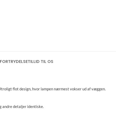
FORTRYDELSE
TILLID TIL OS
Utroligt flot design, hvor lampen nærmest vokser ud af væggen.
g andre detaljer identiske.