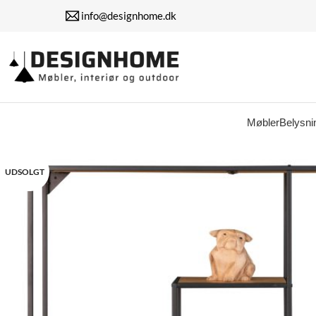
info@designhome.dk
Møbler
Belysni
UDSOLGT