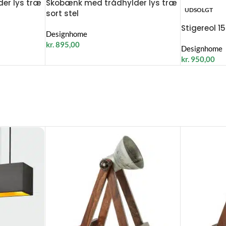
er lys træ
Skobænk med trådhylder lys træ
UDSOLGT
sort stel
Stigereol 1
Designhome
kr.
895,00
Designhome
kr.
950,00