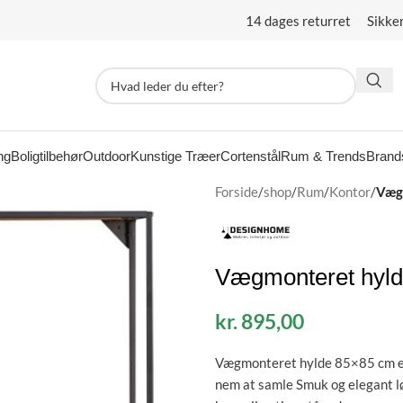
14 dages returret Sikke
ng
Boligtilbehør
Outdoor
Kunstige Træer
Cortenstål
Rum & Trends
Brand
Forside
/
shop
/
Rum
/
Kontor
/
Væg
Vægmonteret hyld
kr.
895,00
Vægmonteret hylde 85×85 cm eg
nem at samle Smuk og elegant løs