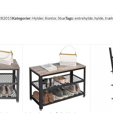
282015
Kategorier:
Hylder
,
Kontor
,
Stue
Tags:
entrehylde
,
hylde
,
træh