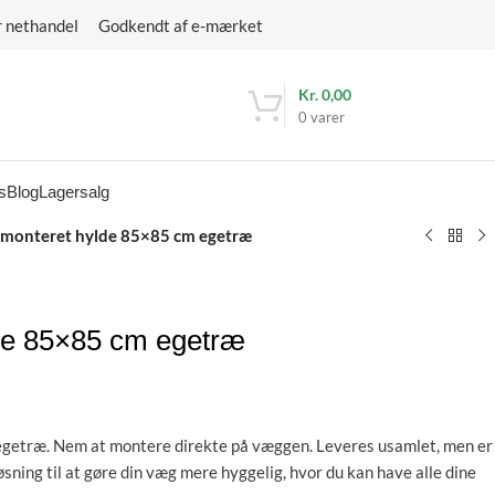
r nethandel Godkendt af e-mærket
Kr.
0,00
0
varer
s
Blog
Lagersalg
monteret hylde 85×85 cm egetræ
e 85×85 cm egetræ
etræ. Nem at montere direkte på væggen. Leveres usamlet, men er
ning til at gøre din væg mere hyggelig, hvor du kan have alle dine