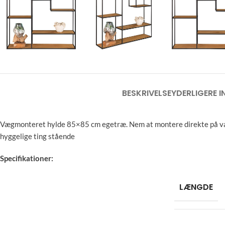
BESKRIVELSE
YDERLIGERE 
Vægmonteret hylde 85×85 cm egetræ. Nem at montere direkte på vægg
hyggelige ting stående
Specifikationer:
LÆNGDE