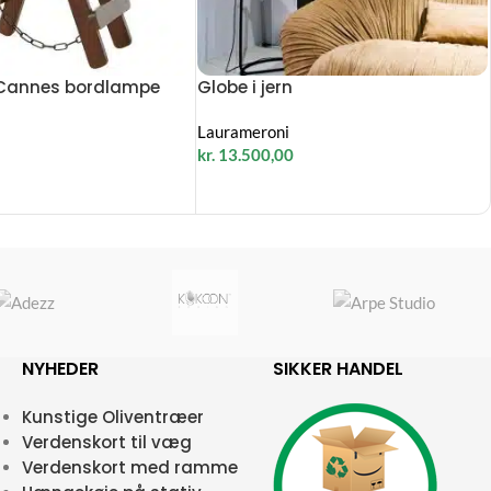
Cannes bordlampe
Globe i jern
Laurameroni
kr.
13.500,00
NYHEDER
SIKKER HANDEL
Kunstige Oliventræer
Verdenskort til væg
Verdenskort med ramme