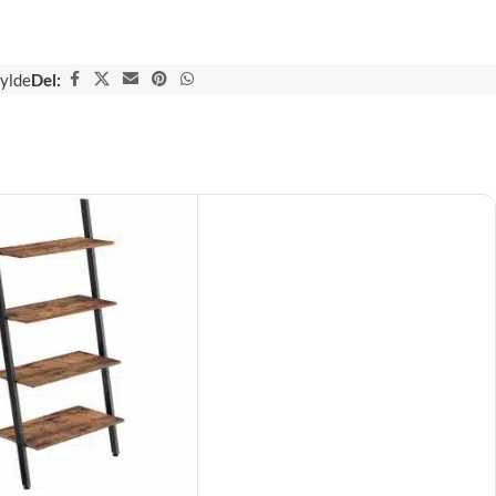
ylde
Del: