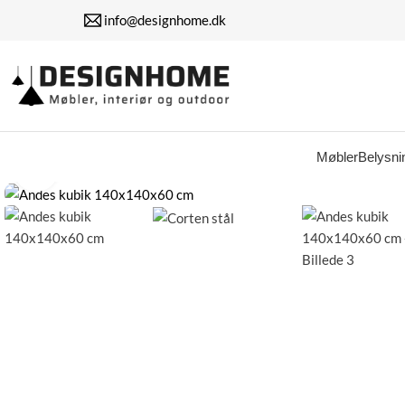
info@designhome.dk
Watch video
Møbler
Belysni
Klik for at forstørre