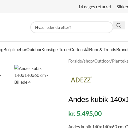
14 dages returret Sikke
ng
Boligtilbehør
Outdoor
Kunstige Træer
Cortenstål
Rum & Trends
Brand
Forside
/
shop
/
Outdoor
/
Plantek
Andes kubik 140x
kr.
5.495,00
Andes kubik 140x140x60 cm.
C