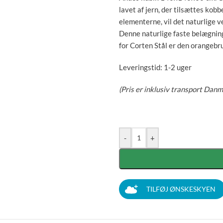
lavet af jern, der tilsættes kobb
elementerne, vil det naturlige v
Denne naturlige faste belægning
for Corten Stål er den orangebru
Leveringstid: 1-2 uger
(Pris er inklusiv transport Danm
-
+
TILFØJ ØNSKESKYEN