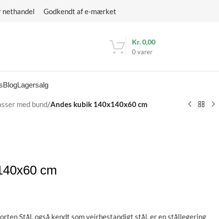
r nethandel Godkendt af e-mærket
Kr.
0,00
0
varer
s
Blog
Lagersalg
asser med bund
/
Andes kubik 140x140x60 cm
140x60 cm
orten Stål, også kendt som vejrbestandigt stål, er en stållegering