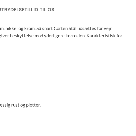
RTRYDELSE
TILLID TIL OS
ium, nikkel og krom. Så snart Corten Stål udsættes for vejr
 giver beskyttelse mod yderligere korrosion. Karakteristisk for
ssig rust og pletter.