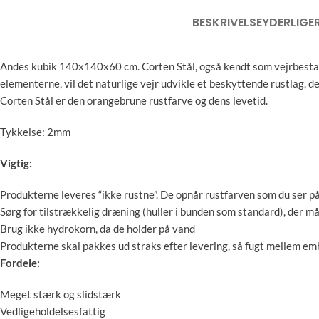
BESKRIVELSE
YDERLIGE
Andes kubik 140x140x60 cm.
Corten Stål, også kendt som vejrbestand
elementerne, vil det naturlige vejr udvikle et beskyttende rustlag, 
Corten Stål er den orangebrune rustfarve og dens levetid.
Tykkelse: 2mm
Vigtig:
Produkterne leveres “ikke rustne”. De opnår rustfarven som du ser på
Sørg for tilstrækkelig dræning (huller i bunden som standard), der 
Brug ikke hydrokorn, da de holder på vand
Produkterne skal pakkes ud straks efter levering, så fugt mellem emba
Fordele:
Meget stærk og slidstærk
Vedligeholdelsesfattig