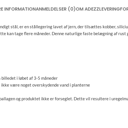
RE INFORMATION
ANMELDELSER (0)
OM ADEZZ
LEVERING
FO
igt stål, er en stållegering lavet af jern, der tilsættes kobber, silic
dette kan tage flere måneder. Denne naturlige faste belægning af rust
 billedet i løbet af 3-5 måneder
må ikke være noget overskydende vand i planterne
llagen og produktet ikke er forseglet. Dette vil resultere i uregelmæ