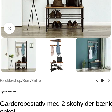
Klik for at forstørre
Forside
/
shop
/
Rum
/
Entre
Garderobestativ med 2 skohylder bænk
enkel