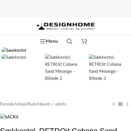
Watch video
Menu
Klik for at forstørre
Forside
/
shop
/
Rum
/
Haven / udeliv
Sækkestol, RETROit Cobana Sand