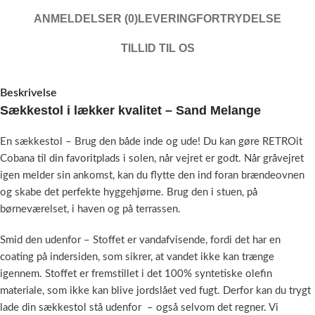
ANMELDELSER (0)
LEVERING
FORTRYDELSE
TILLID TIL OS
Beskrivelse
Sækkestol i lækker kvalitet – Sand Melange
En sækkestol – Brug den både inde og ude! Du kan gøre RETROit
Cobana til din favoritplads i solen, når vejret er godt. Når gråvejret
igen melder sin ankomst, kan du flytte den ind foran brændeovnen
og skabe det perfekte hyggehjørne. Brug den i stuen, på
børneværelset, i haven og på terrassen.
Smid den udenfor – Stoffet er vandafvisende, fordi det har en
coating på indersiden, som sikrer, at vandet ikke kan trænge
igennem. Stoffet er fremstillet i det 100% syntetiske olefin
materiale, som ikke kan blive jordslået ved fugt. Derfor kan du trygt
lade din sækkestol stå udenfor – også selvom det regner. Vi