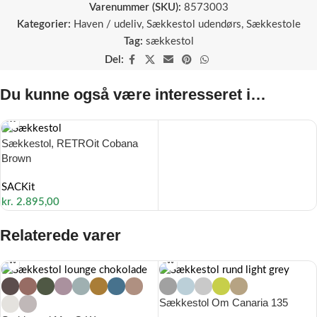
Varenummer (SKU):
8573003
Kategorier:
Haven / udeliv
,
Sækkestol udendørs
,
Sækkestole
Tag:
sækkestol
Del:
Du kunne også være interesseret i…
Sækkestol, RETROit Cobana
Brown
SACKit
kr.
2.895,00
Relaterede varer
Sækkestol Om Canaria 135