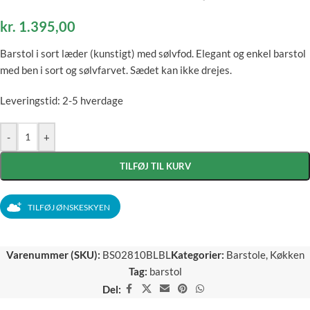
kr.
1.395,00
Barstol i sort læder (kunstigt) med sølvfod. Elegant og enkel barstol
med ben i sort og sølvfarvet. Sædet kan ikke drejes.
Leveringstid: 2-5 hverdage
-
+
TILFØJ TIL KURV
TILFØJ ØNSKESKYEN
Varenummer (SKU):
BS02810BLBL
Kategorier:
Barstole
,
Køkken
Tag:
barstol
Del: