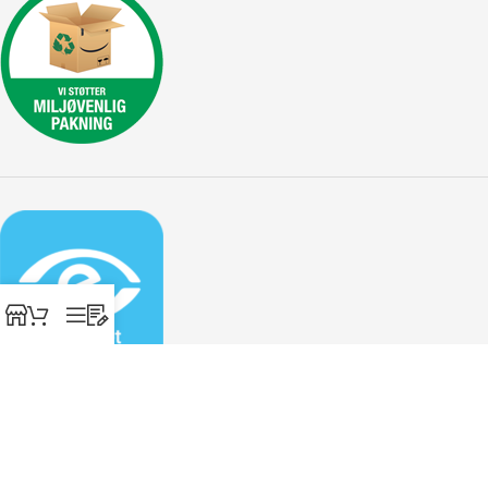
Designhome ApS, Marielundvej 30 ST., 2730 Herlev - Tlf: 30 45 29
70 - Cvr: 31266947