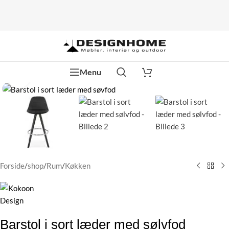
Menu
Klik for at forstørre
Forside
/
shop
/
Rum
/
Køkken
Barstol i sort læder med sølvfod