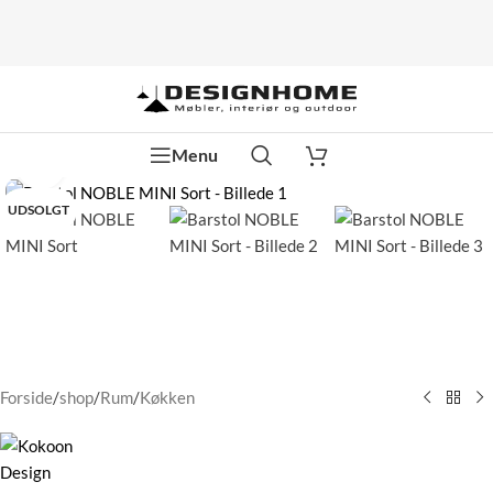
Menu
Klik for at forstørre
UDSOLGT
Forside
/
shop
/
Rum
/
Køkken