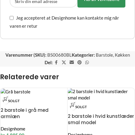
Jeg accepteret at Designhome kan kontakte mig når
varen er retur
Varenummer (SKU):
BS00680BL
Kategorier:
Barstole
,
Køkken
Del:
Relaterede varer
UDSOLGT
UDSOLGT
2 barstole i grå med
2 barstole i hvid kunstlæder
armlæn
smal model
Designhome
Designhome