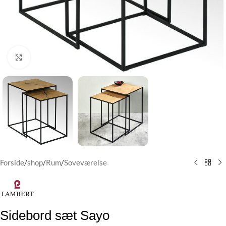
Klik for at forstørre
Forside
/
shop
/
Rum
/
Soveværelse
Sidebord sæt Sayo