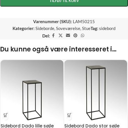
TILFØJ TIL KURV
Varenummer (SKU):
LAM50215
Kategorier:
Sideborde
,
Soveværelse
,
Stue
Tag:
sidebord
Del:
Du kunne også være interesseret i…
Sidebord Dado lille søjle
Sidebord Dado stor søjle