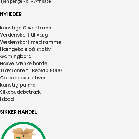
Tjen penge - bliv Affiliate
NYHEDER
Kunstige Oliventræer
Verdenskort til væg
Verdenskort med ramme
Hængekøje på stativ
Gamingbord
Hæve sænke borde
Træfronte til Beolab 8000
Garderobestativer
Kunstig palme
Silkepudebetræk
Isbad
SIKKER HANDEL