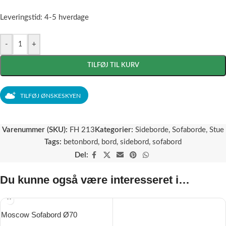
Leveringstid: 4-5 hverdage
-
+
TILFØJ TIL KURV
TILFØJ ØNSKESKYEN
Varenummer (SKU):
FH 213
Kategorier:
Sideborde
,
Sofaborde
,
Stue
Tags:
betonbord
,
bord
,
sidebord
,
sofabord
Del:
Du kunne også være interesseret i…
Moscow Sofabord Ø70