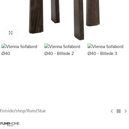
Klik for at forstørre
Forside
/
shop
/
Rum
/
Stue